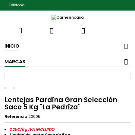
Teléfono:
607791930 Pedro Jiménez



INICIO
MARCAS
Lentejas Pardina Gran Selección
Saco 5 Kg "La Pedriza"
Referencia
20005
2.25€/Kg IVA INCLUIDO
Unidad de venta: Saco de 5 kg