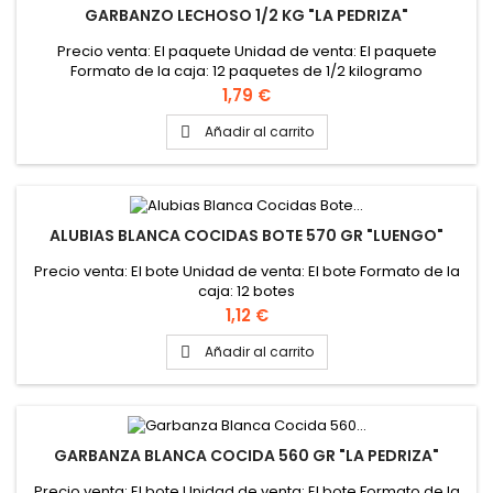
GARBANZO LECHOSO 1/2 KG "LA PEDRIZA"
Precio venta: El paquete Unidad de venta: El paquete
Formato de la caja: 12 paquetes de 1/2 kilogramo
Precio
1,79 €
Añadir al carrito

ALUBIAS BLANCA COCIDAS BOTE 570 GR "LUENGO"
Precio venta: El bote Unidad de venta: El bote Formato de la
caja: 12 botes
Precio
1,12 €
Añadir al carrito

GARBANZA BLANCA COCIDA 560 GR "LA PEDRIZA"
Precio venta: El bote Unidad de venta: El bote Formato de la