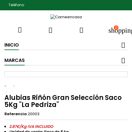
Teléfono:
607791930 Pedro Jiménez
0



shoppin
INICIO
MARCAS
Alubias Riñón Gran Selección Saco
5Kg "La Pedriza"
Referencia
20003
2.87€/Kg IVA INCLUIDO
Unidad de venta: Saco de 5 kg