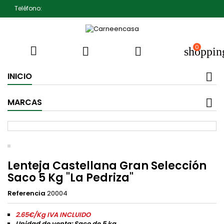
Teléfono:
607791930 Pedro Jiménez
0



shoppin
INICIO
MARCAS
Lenteja Castellana Gran Selección
Saco 5 Kg "La Pedriza"
Referencia
20004
2.65€/Kg IVA INCLUIDO
Unidad de venta: Saco de 5 kg