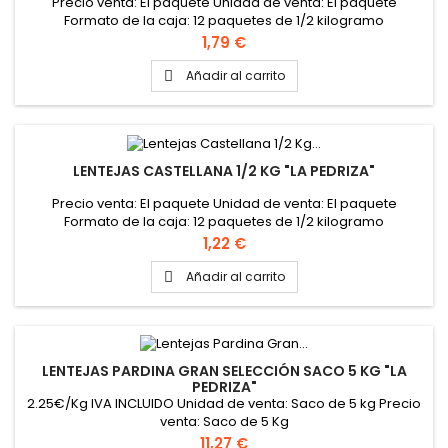
Precio venta: El paquete Unidad de venta: El paquete
Formato de la caja: 12 paquetes de 1/2 kilogramo
Precio
1,79 €
Añadir al carrito

LENTEJAS CASTELLANA 1/2 KG "LA PEDRIZA"
Precio venta: El paquete Unidad de venta: El paquete
Formato de la caja: 12 paquetes de 1/2 kilogramo
Precio
1,22 €
Añadir al carrito

LENTEJAS PARDINA GRAN SELECCIÓN SACO 5 KG "LA
PEDRIZA"
2.25€/Kg IVA INCLUIDO Unidad de venta: Saco de 5 kg Precio
venta: Saco de 5 Kg
Precio
11,27 €