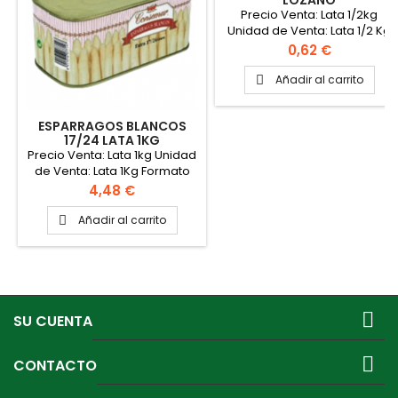
"LOZANO"
Precio Venta: Lata 1/2kg
Unidad de Venta: Lata 1/2 Kg
Formato caja: 12 latas
Precio
0,62 €
Añadir al carrito

ESPARRAGOS BLANCOS
17/24 LATA 1KG
"CONSEMUR"
Precio Venta: Lata 1kg Unidad
de Venta: Lata 1Kg Formato
caja: 12 latas
Precio
4,48 €
Añadir al carrito


SU CUENTA

CONTACTO