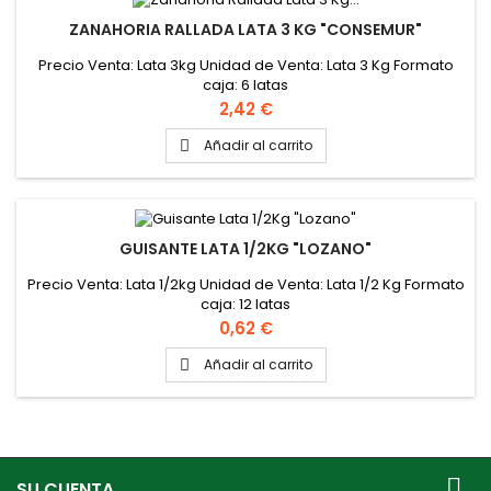
ZANAHORIA RALLADA LATA 3 KG "CONSEMUR"
Precio Venta: Lata 3kg Unidad de Venta: Lata 3 Kg Formato
caja: 6 latas
Precio
2,42 €
Añadir al carrito

GUISANTE LATA 1/2KG "LOZANO"
Precio Venta: Lata 1/2kg Unidad de Venta: Lata 1/2 Kg Formato
caja: 12 latas
Precio
0,62 €
Añadir al carrito


SU CUENTA