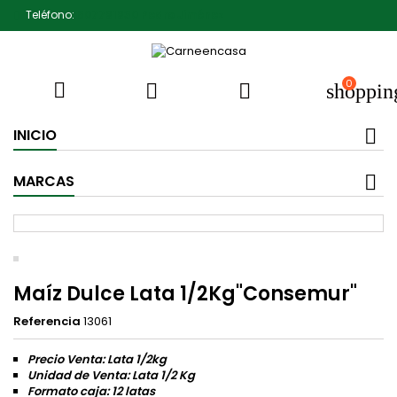
Teléfono:
607791930 Pedro Jiménez
0



shoppin
INICIO
MARCAS
Maíz Dulce Lata 1/2Kg"Consemur"
Referencia
13061
Precio Venta: Lata 1/2kg
Unidad de Venta: Lata 1/2 Kg
Formato caja: 12 latas