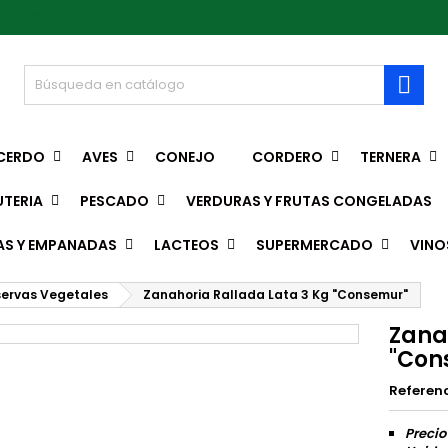
pedro@hotmail.com

CERDO
AVES
CONEJO
CORDERO
TERNERA
TERIA
PESCADO
VERDURAS Y FRUTAS CONGELADAS
AS Y EMPANADAS
LACTEOS
SUPERMERCADO
VINO
ervas Vegetales
Zanahoria Rallada Lata 3 Kg "Consemur"
Zana
"Con
Referen
Precio