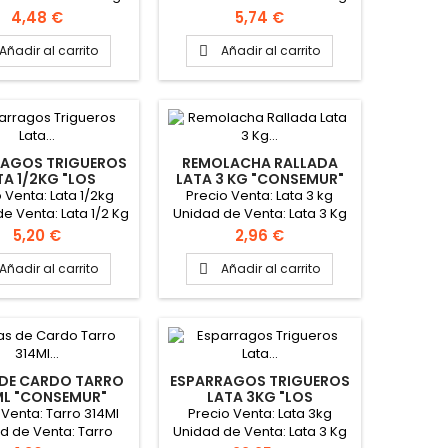
to caja: 12 latas
Cajas de 6 latas
Precio
Precio
4,48 €
5,74 €
Añadir al carrito
Añadir al carrito

RAGOS TRIGUEROS
REMOLACHA RALLADA
TA 1/2KG "LOS
LATA 3 KG "CONSEMUR"
MONTEROS"
 Venta: Lata 1/2kg
Precio Venta: Lata 3 kg
e Venta: Lata 1/2 Kg
Unidad de Venta: Lata 3 Kg
to caja: 12 latas
Formato caja: 6 latas
Precio
Precio
5,20 €
2,96 €
Añadir al carrito
Añadir al carrito

 DE CARDO TARRO
ESPARRAGOS TRIGUEROS
ML "CONSEMUR"
LATA 3KG "LOS
MONTEROS"
 Venta: Tarro 314Ml
Precio Venta: Lata 3kg
d de Venta: Tarro
Unidad de Venta: Lata 3 Kg