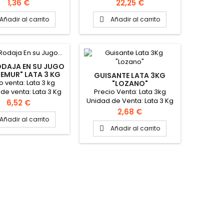
rmato caja: 12 botes
Formato caja: 6 latas
Precio
Precio
1,36 €
22,25 €
314 Ml
Añadir al carrito
Añadir al carrito

ODAJA EN SU JUGO
EMUR" LATA 3 KG
GUISANTE LATA 3KG
o venta: Lata 3 kg
"LOZANO"
Precio Venta: Lata 3kg
de venta: Lata 3 Kg
Unidad de Venta: Lata 3 Kg
Precio
6,52 €
Formato caja: 6 latas
Precio
2,68 €
Añadir al carrito
Añadir al carrito
