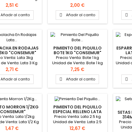
ato caja: 6 latas
de la caja: 12 latas
Forma
Precio
Precio
2,51 €
2,00 €
Añadir al carrito
Añadir al carrito


ACHA EN RODAJAS
PIMIENTO DEL PIQUILLO
ESPAR
 3KG "CONSEMUR"
BOTE 1KG "CONSEMUR"
LA
io Venta: Lata 3kg
Precio Venta: Bote 1 kg
Precio
 de Venta: Lata 3 Kg
Unidad de Venta: Bote 1 kg
Unidad d
ato caja: 6 latas
Formato caja: 12 botes 1 kg
Forma
Precio
Precio
2,71 €
7,25 €
Añadir al carrito
Añadir al carrito


NTO MORRON 1/2KG
PIMIENTO DEL PIQUILLO
"CONSEMUR"
ESPECIAL RELLENO LATA
SETAS
2.5 KG "CONSEMUR"
o Venta: Lata 1/2kg
Precio Venta: Lata 2.5 kg
314
Precio
de Venta: Lata 1/2 Kg
Unidad de Venta: Lata 2.5
Unida
ato caja: 12 latas
Kg Formato caja: 6 latas 2.5
Precio
Precio
1,47 €
12,67 €