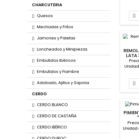
Form
CHARCUTERIA
Quesos

Mechadas y Fritos
Jamones y Paletas
Loncheados y Minipiezas
REMOL
LATA
Embutidos Ibéricos
Prec
Unidad
Embutidos y Fiambre
Form
Adobado, Ajillos y Sajonia

CERDO
CERDO BLANCO
PIMIE
CERDO DE CASTAÑA
Preci
CERDO IBÉRICO
Unidad 
Form
CERDO DUROC