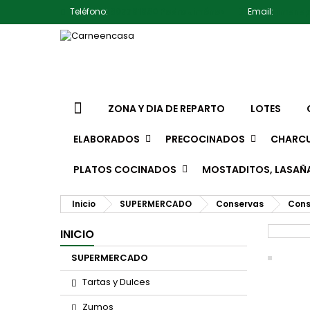
Teléfono:
607791930 Pedro Jiménez
Email:
jimene
ZONA Y DIA DE REPARTO
LOTES
ELABORADOS
PRECOCINADOS
CHARCU
PLATOS COCINADOS
MOSTADITOS, LASAÑ
Inicio
SUPERMERCADO
Conservas
Cons
INICIO
SUPERMERCADO
Tartas y Dulces
Zumos