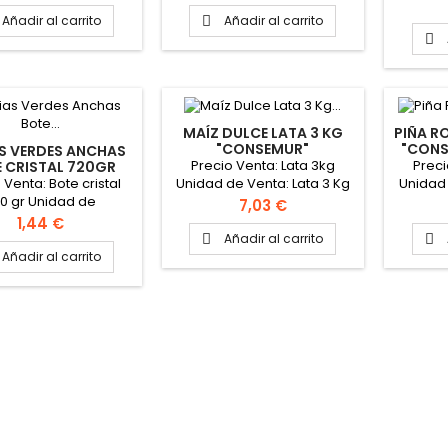
314Ml Fo
kg
Añadir al carrito
Añadir al carrito


MAÍZ DULCE LATA 3 KG
PIÑA R
"CONSEMUR"
"CONS
S VERDES ANCHAS
Precio Venta: Lata 3kg
Preci
 CRISTAL 720GR
"CONSEMUR"
 Venta: Bote cristal
Unidad de Venta: Lata 3 Kg
Unidad 
0 gr Unidad de
Formato caja: 6 latas
Precio
7,03 €
 Bote cristal 720 gr
Precio
1,44 €
ato caja: 12 botes
Añadir al carrito


cristal 720 gr
Añadir al carrito