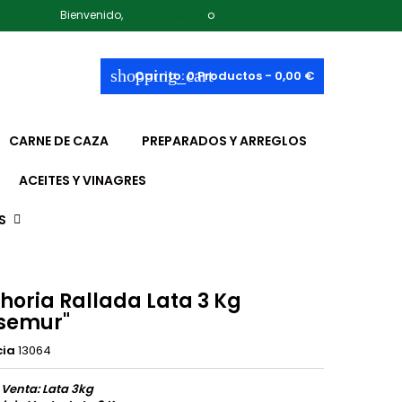
Bienvenido,
Iniciar sesión
o
Crear una cuenta
shopping_cart
Carrito:
0
Productos - 0,00 €
CARNE DE CAZA
PREPARADOS Y ARREGLOS
ACEITES Y VINAGRES
S
horia Rallada Lata 3 Kg
semur"
cia
13064
 Venta: Lata 3kg