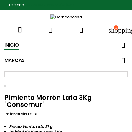
Teléfono:
607791930 Pedro Jiménez
0



shoppin
INICIO
MARCAS
Pimiento Morrón Lata 3Kg
"Consemur"
Referencia
13031
Precio Venta: Lata 3kg
Unidad de Venta: Lata 3 Kg