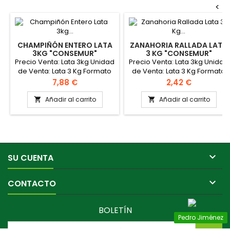
<
CHAMPIÑÓN ENTERO LATA
ZANAHORIA RALLADA LATA
3KG "CONSEMUR"
3 KG "CONSEMUR"
Precio Venta: Lata 3kg Unidad
Precio Venta: Lata 3kg Unidad
de Venta: Lata 3 Kg Formato
de Venta: Lata 3 Kg Formato
caja: 6 latas
caja: 6 latas
Precio
Precio
7,88 €
2,42 €
Añadir al carrito
Añadir al carrito



SU CUENTA

CONTACTO
BOLETÍN
Pedro Jiménez