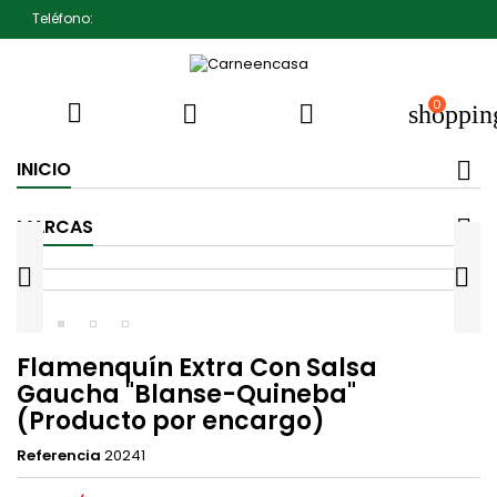
Teléfono:
607791930 Pedro Jiménez
0



shoppin
INICIO
MARCAS


Flamenquín Extra Con Salsa
Gaucha "Blanse-Quineba"
(Producto por encargo)
Referencia
20241