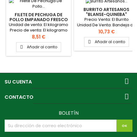
BURRITO ARTESANOS
"BLANSE-QUINEBA"
FILETE DE PECHUGA DE
(PRODUCTO POR
Precio Venta: El Burrito
POLLO EMPANADO FRESCO
ENCARGO)
"QUINEBA-BLANSE"
Unidad de venta: El kilogramo
Unidad De Venta: Bandeja de
(PRODUCTO POR
Precio de venta: El kilogramo
1kg Peso del Burrito: 100gr
Precio
10,73 €
ENCARGO)
Cada filete pesa 100 gr
aproximadamente Unidades
Precio
8,51 €
aproximadamente Bandeja:
por bandeja: 10 Unidades
Añadir al carrito

Peso que se solicite, siendo
PINCHAR AQUÍ PARA VER
Añadir al carrito

el peso mas habitual 2 kg
FICHA TÉCNICA
aproximadamente PINCHAR
AQUÍ PARA VER FICHA TÉCNICA

SU CUENTA

CONTACTO
BOLETÍN