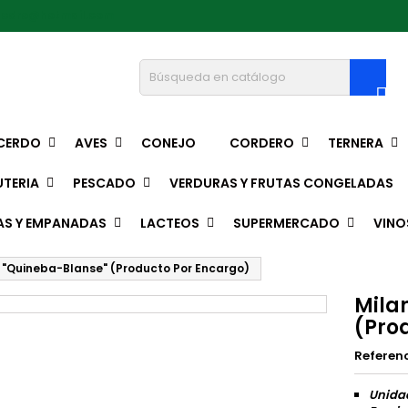
pedro@hotmail.com

CERDO
AVES
CONEJO
CORDERO
TERNERA
TERIA
PESCADO
VERDURAS Y FRUTAS CONGELADAS
AS Y EMPANADAS
LACTEOS
SUPERMERCADO
VINO
 "Quineba-Blanse" (Producto Por Encargo)
Mila
(Pro
Referen
Unidad