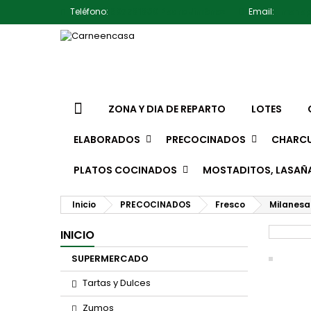
Teléfono:
607791930 Pedro Jiménez
Email:
jimene
ZONA Y DIA DE REPARTO
LOTES
ELABORADOS
PRECOCINADOS
CHARCU
PLATOS COCINADOS
MOSTADITOS, LASAÑ
Inicio
PRECOCINADOS
Fresco
Milanesa
INICIO
SUPERMERCADO
Tartas y Dulces
Zumos