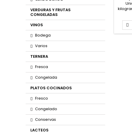
SE
Uni
"QU
kilogra
VERDURAS Y FRUTAS
(P
El kilo
CONGELADAS
ap
VINOS

Band
Bodega
solicit
Varios
aproxi
AQU
TERNERA
Fresca
Congelada
PLATOS COCINADOS
Fresco
Congelado
Conservas
LACTEOS