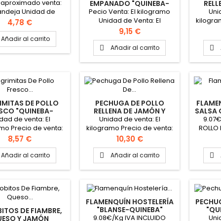
RODUCTO POR
 aproximado venta:
EMPANADO "QUINEBA-
RELL
ENCARGO)
BLANSE" (PRODUCTO POR
QU
Pecio Venta: El kilogramo
Uni
andeja Unidad de
ENCARGO)
QUIN
Unidad de Venta: El
kilogra
a: La bandeja La
Precio
4,78 €
P
kilogramo Bandeja: Peso
El kilo
 trae 4 kebab Cada
Precio
9,15 €
que se solicite, siendo el
bab pesa 125gr
Añadir al carrito
peso mas habitual 2 kg
ap
madamente PINCHAR
Añadir al carrito


aproximadamente PINCHAR
Band
 PARA VER FICAHA
AQUÍ PARA VER FICHA
solicite
TÉCNICA
TÉCNICA
aproxi
AQUÍ
IMITAS DE POLLO
PECHUGA DE POLLO
FLAME
SCO "QUINEBA-
RELLENA DE JAMÓN Y
SALSA 
E" (PRODUCTO POR
ROQUEFORT "BLANSE-
QUIN
dad de venta: El
Unidad de venta: El
9.07€
ENCARGO)
QUINEBA" (PRODUCTO
P
mo Precio de venta:
kilogramo Precio de venta:
ROLLO 
POR ENCARGO)
logramo Cada filete
El kilogramo Cada pechuga
RELLENO
Precio
Precio
8,57 €
10,30 €
pesa 100 gr
pesa 255 gr
BACÓN
roximadamente
aproximadamente
Peso de 
Añadir al carrito
Añadir al carrito


eja: Peso que se
Bandeja: Peso que se
Unid
e, siendo el peso mas
solicite, siendo el peso mas
unidad
habitual 2 kg
habitual 2 kg
flame
madamente PINCHAR
aproximadamente PINCHAR
PINCH
Í PARA VER FICHA
AQUÍ PARA VER FICHA
F
FLAMENQUÍN HOSTELERÍA
PECHUG
TÉCNICA
TÉCNICA
"BLANSE-QUINEBA"
"QU
ITOS DE FIAMBRE,
(PRODUCTO POR
(P
9.08€/Kg IVA INCLUIDO
Uni
ESO Y JAMÓN