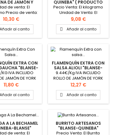
ENA DE JAMÓN Y
QUINEBA" ( PRODUCTO
ESO "BLANSE-
POR ENCARGO)
dad de venta: El
Pecio Venta: El kilogramo
EBA" (PRODUCTO
mo Precio de venta:
Unidad de Venta: El
OR ENCARGO)
gramo Cada pechuga
kilogramo Cada cornetín
Precio
Precio
10,30 €
9,08 €
pesa 255 gr
pesa 40 gr
roximadamente
aproximadamente 25
Añadir al carrito
Añadir al carrito

eja: Peso que se
piezas aproximadamente
, siendo el peso mas
en el kilogramo Bandeja:
habitual 2 kg
Peso que se solicite, siendo
madamente PINCHAR
el peso mas habitual 2 kg
 PARA VER FICHA
aproximadamente PINCHAR
TÉCNICA
AQUÍ PARA VER FICHA
NQUÍN EXTRA CON
FLAMENQUÍN EXTRA CON
TÉCNICA
GAUCHA "BLANSE-
SALSA ALIOLI "BLANSE-
EBA" (PRODUCTO
QUINEBA" (PRODUCTO
/KG IVA INCLUIDO
9.44€/Kg IVA INCLUIDO
OR ENCARGO)
POR ENCARGO)
DE JAMÓN DE YORK
ROLLO DE JAMÓN DE YORK
 DE POLLO, QUESO ,
RELLENO DE POLLO, QUESO,
Precio
Precio
11,80 €
12,27 €
 Y SALSA GAUCHA
BACÓN Y SALSA ALIOLI Peso
la Caja: 1.3kg aprox.
de la Caja: 1.3kg aprox.
Añadir al carrito
Añadir al carrito

ades por caja: 10
Unidades por caja: 10
es Peso aprox. del
unidades Peso aprox. del
nquín130gr aprox.
flamenquín130gr
AR AQUÍ PARA VER
aproximadamente PINCHAR
ICHA TÉCNICA
AQUÍ PARA VER FICHA
A A LA BECHAMEL
BURRITO ARTESANOS
TÉCNICA
INEBA-BLANSE"
"BLANSE-QUINEBA"
RODUCTO POR
(PRODUCTO POR
dad de venta: El
Precio Venta: El Burrito