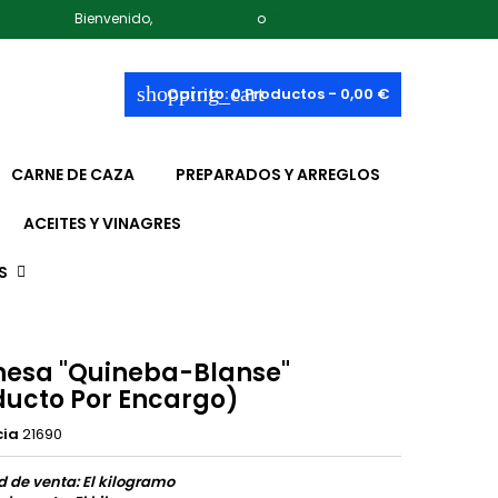
Bienvenido,
Iniciar sesión
o
Crear una cuenta
shopping_cart
Carrito:
0
Productos - 0,00 €
CARNE DE CAZA
PREPARADOS Y ARREGLOS
ACEITES Y VINAGRES
S
nesa "Quineba-Blanse"
ducto Por Encargo)
cia
21690
 de venta: El kilogramo