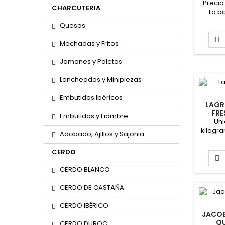
(P
Precio
CHARCUTERIA
La b
vent
Quesos
bandeja
ke

Mechadas y Fritos
aproxi
AQUÍ
Jamones y Paletas
Loncheados y Minipiezas
Embutidos Ibéricos
LAGR
FRE
Embutidos y Fiambre
BLANS
Uni
kilogra
Adobado, Ajillos y Sajonia
El ki
CERDO
ap

Band
CERDO BLANCO
solicit
CERDO DE CASTAÑA
aproxi
AQU
CERDO IBÉRICO
JACOB
QU
CERDO DUROC