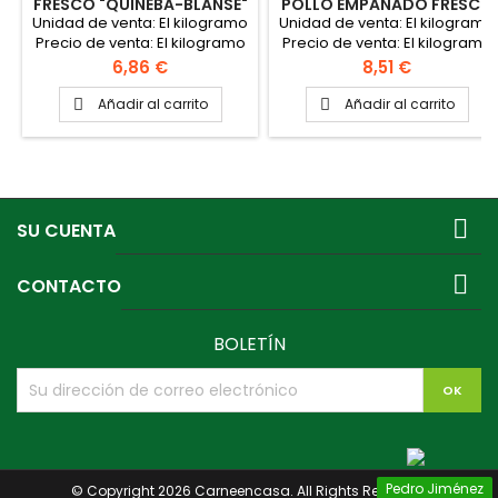
FRESCO "QUINEBA-BLANSE"
POLLO EMPANADO FRESCO
(PRODUCTO POR
"QUINEBA-BLANSE"
Unidad de venta: El kilogramo
Unidad de venta: El kilogramo
ENCARGO)
(PRODUCTO POR
Precio de venta: El kilogramo
Precio de venta: El kilogramo
ENCARGO)
Cada huevo pesa de 90 a 100
Cada filete pesa 100 gr
Precio
Precio
6,86 €
8,51 €
gr aproximadamente
aproximadamente Bandeja:
Bandeja: Peso que se solicite,
Peso que se solicite, siendo
Añadir al carrito
Añadir al carrito


siendo el peso mas habitual
el peso mas habitual 2 kg
2 kg aproximadamente
aproximadamente PINCHAR
PINCHAR AQUÍ PARA VER
AQUÍ PARA VER FICHA TÉCNICA
FICHA TÉCNICA

SU CUENTA

CONTACTO
BOLETÍN
Pedro Jiménez
© Copyright 2026 Carneencasa. All Rights Reserved.