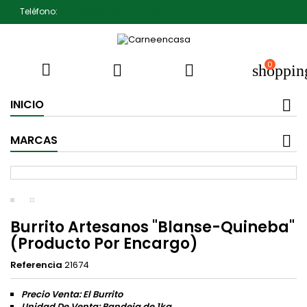
Teléfono:
607791930 Pedro Jiménez
0



shoppin
INICIO
MARCAS
Burrito Artesanos "Blanse-Quineba"
(Producto Por Encargo)
Referencia
21674
Precio Venta: El Burrito
Unidad De Venta: Bandeja de 1kg