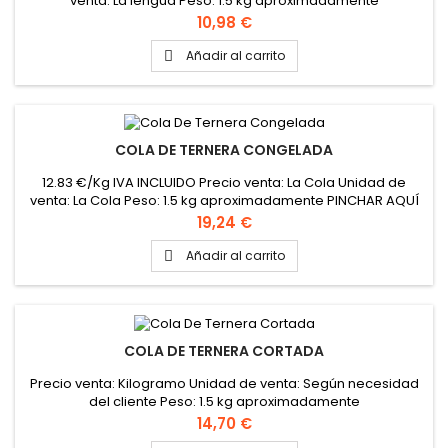
venta: La lengua Peso: 1.5 kg aproximadamente
Precio
10,98 €
Añadir al carrito

COLA DE TERNERA CONGELADA
12.83 €/Kg IVA INCLUIDO Precio venta: La Cola Unidad de
venta: La Cola Peso: 1.5 kg aproximadamente PINCHAR AQUÍ
PARA VER FICHA TÉCNICA
Precio
19,24 €
Añadir al carrito

COLA DE TERNERA CORTADA
Precio venta: Kilogramo Unidad de venta: Según necesidad
del cliente Peso: 1.5 kg aproximadamente
Precio
14,70 €