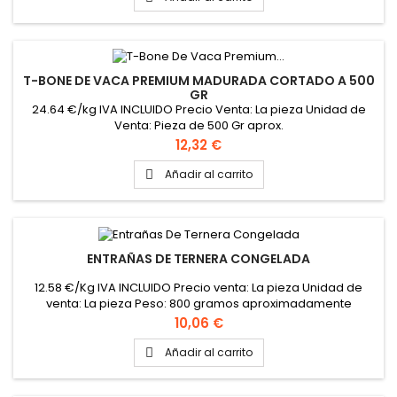
T-BONE DE VACA PREMIUM MADURADA CORTADO A 500
GR
24.64 €/kg IVA INCLUIDO Precio Venta: La pieza Unidad de
Venta: Pieza de 500 Gr aprox.
Precio
12,32 €
Añadir al carrito

ENTRAÑAS DE TERNERA CONGELADA
12.58 €/Kg IVA INCLUIDO Precio venta: La pieza Unidad de
venta: La pieza Peso: 800 gramos aproximadamente
Precio
10,06 €
Añadir al carrito
