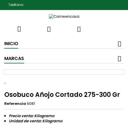
Teléfono:
607791930 Pedro Jiménez



INICIO
MARCAS
Osobuco Añojo Cortado 275-300 Gr
Referencia
6081
Precio venta: Kilogramo
Unidad de venta: Kilogramo