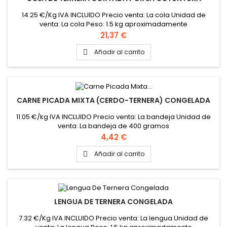
14.25 €/Kg IVA INCLUIDO Precio venta: La cola Unidad de
venta: La cola Peso: 1.5 kg aproximadamente
Precio
21,37 €
Añadir al carrito

CARNE PICADA MIXTA (CERDO-TERNERA) CONGELADA
11.05 €/kg IVA INCLUIDO Precio venta: La bandeja Unidad de
venta: La bandeja de 400 gramos
Precio
4,42 €
Añadir al carrito

LENGUA DE TERNERA CONGELADA
7.32 €/Kg IVA INCLUIDO Precio venta: La lengua Unidad de