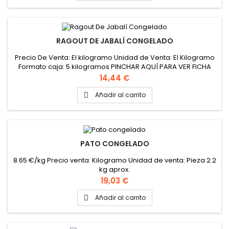
RAGOUT DE JABALÍ CONGELADO
Precio De Venta: El kilogramo Unidad de Venta: El Kilogramo
Formato caja: 5 kilogramos PINCHAR AQUÍ PARA VER FICHA
TÉCNICA
Precio
14,44 €
Añadir al carrito

PATO CONGELADO
8.65 €/kg Precio venta: Kilogramo Unidad de venta: Pieza 2.2
kg aprox.
Precio
19,03 €
Añadir al carrito
