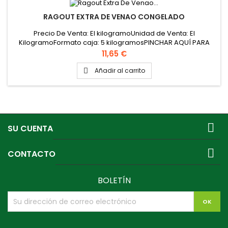
RAGOUT EXTRA DE VENAO CONGELADO
Precio De Venta: El kilogramoUnidad de Venta: El
KilogramoFormato caja: 5 kilogramosPINCHAR AQUÍ PARA
VER FICHA TÉCNICA
Precio
11,65 €
Añadir al carrito


SU CUENTA

CONTACTO
BOLETÍN