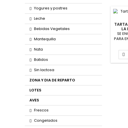
Yogures y postres
Leche
TARTA 
Bebidas Vegetales
LA
(P
SE EN
PARA E
Mantequilla
LOS
red
Nata
D

ING
Batidos
phil
huevos
Sin lactosa
ZONA Y DIA DE REPARTO
LOTES
AVES
Frescos
Congelados