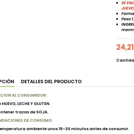
SE EN
JUEVE
Forma
Peso 1
INGRED
merme
24,2
Cantid
PCIÓN
DETALLES DEL PRODUCTO
CION AL CONSUMIDOR:
 HUEVO, LECHE Y GLUTEN.
ntener trazas de SOJA.
NDACIONES DE CONSUMO:
temperatura ambiente unos 15-20 minutos antes de consumir.