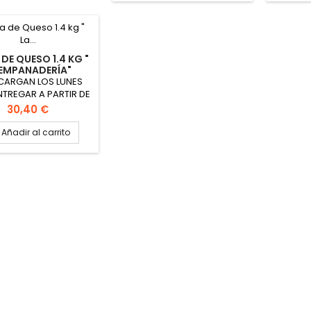
sabor PINCHAR AQUÍ PARA
VER FICHA TÉCNICA
DE QUESO 1.4 KG "
 EMPANADERÍA"
RODUCTO POR
CARGAN LOS LUNES
ENCARGO)
NTREGAR A PARTIR DE
 JUEVES Formato
Precio
30,40 €
ondo Peso 1.4 kg
iámetro 26cm
Añadir al carrito
REDIENTES: Queso
adelphia, azúcar,
 y vainilla natural.