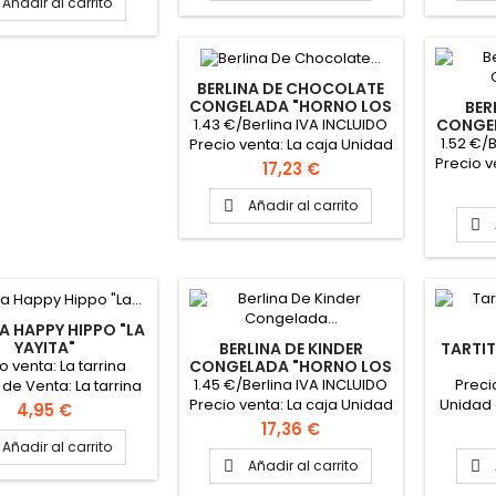
FICHA TÉCNICA
Añadir al carrito
BERLINA DE CHOCOLATE
CONGELADA "HORNO LOS
BER
ABUELOS"
1.43 €/Berlina IVA INCLUIDO
CONGE
1.52 €/
Precio venta: La caja Unidad
Precio v
de venta: La caja Peso
Precio
17,23 €
de ve
berlina: 140 gr aprox. 12
berlin
Berlinas envasadas
Añadir al carrito

Ber
individualmente del mismo

individ
sabor PINCHAR AQUÍ PARA
sabor 
VER FICHA TÉCNICA
VER
A HAPPY HIPPO "LA
YAYITA"
BERLINA DE KINDER
TARTIT
o venta: La tarrina
CONGELADA "HORNO LOS
ABUELOS"
1.45 €/Berlina IVA INCLUIDO
Preci
de Venta: La tarrina
Precio venta: La caja Unidad
Unidad 
o tarrina: 400 gr.
Precio
4,95 €
de venta: La caja Peso
Peso
AR AQUÍ PARA VER
Precio
17,36 €
berlina: 140 gr aprox. 12
PINCH
FICHA TÉCNICA
Añadir al carrito
Berlinas envasadas
F
Añadir al carrito


individualmente del mismo