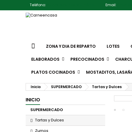
Teléfono:
607791930 Pedro Jiménez
Email:
jimene
ZONA Y DIA DE REPARTO
LOTES
ELABORADOS
PRECOCINADOS
CHARCU
PLATOS COCINADOS
MOSTADITOS, LASAÑ
Inicio
SUPERMERCADO
Tartas y Dulces
INICIO
SUPERMERCADO
Tartas y Dulces
Zumos