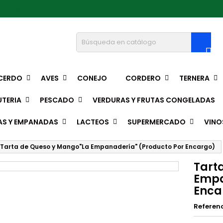
pedro@hotmail.com

CERDO
AVES
CONEJO
CORDERO
TERNERA
TERIA
PESCADO
VERDURAS Y FRUTAS CONGELADAS
AS Y EMPANADAS
LACTEOS
SUPERMERCADO
VINO
Tarta de Queso y Mango"La Empanadería" (Producto Por Encargo)
Tart
Empa
Enca
Referen