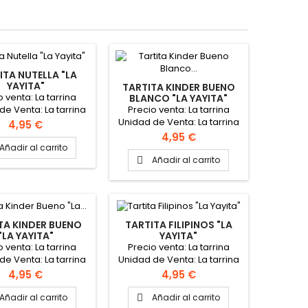
ITA NUTELLA "LA
YAYITA"
TARTITA KINDER BUENO
o venta: La tarrina
BLANCO "LA YAYITA"
Precio venta: La tarrina
de Venta: La tarrina
Unidad de Venta: La tarrina
 tarrina: 400 gr.
Precio
4,95 €
Peso tarrina: 400 gr.
AR AQUÍ PARA VER
Precio
4,95 €
PINCHAR AQUÍ PARA VER
ICHA TÉCNICA
Añadir al carrito
FICHA TÉCNICA
Añadir al carrito

TA KINDER BUENO
TARTITA FILIPINOS "LA
"LA YAYITA"
YAYITA"
o venta: La tarrina
Precio venta: La tarrina
de Venta: La tarrina
Unidad de Venta: La tarrina
 tarrina: 400 gr.
Peso tarrina: 400 gr.
Precio
Precio
4,95 €
4,95 €
AR AQUÍ PARA VER
PINCHAR AQUÍ PARA VER
ICHA TÉCNICA
FICHA TÉCNICA
Añadir al carrito
Añadir al carrito
