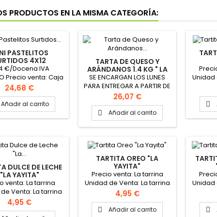
OS PRODUCTOS EN LA MISMA CATEGORÍA:
NI PASTELITOS
TART
URTIDOS 4X12
TARTA DE QUESO Y
ONGELADOS
34 €/Docena IVA
Preci
ARÁNDANOS 1.4 KG " LA
EMPANADERÍA"
SE ENCARGAN LOS LUNES
O Precio venta: Caja
Unidad 
PARA ENTREGAR A PARTIR DE
cenas Unidad de
Peso
Precio
24,68 €
LOS JUEVES Formato
a: Caja 4 docenas
PINCH
Precio
26,07 €
redondo Peso 1.4 kg
F
Añadir al carrito

Diámetro 26cm
Añadir al carrito

INGREDIENTES: Bizcocho red
velvet, tarta de queso,
frosting de queso y crumble
red velvet.
TARTITA OREO "LA
TARTI
YAYITA"
TA DULCE DE LECHE
Precio venta: La tarrina
Preci
"LA YAYITA"
o venta: La tarrina
Unidad de Venta: La tarrina
Unidad 
de Venta: La tarrina
Peso tarrina: 400 gr.
Peso
Precio
4,95 €
o tarrina: 400 gr.
PINCHAR AQUÍ PARA VER
PINCH
Precio
4,95 €
AR AQUÍ PARA VER
FICHA TÉCNICA
F
Añadir al carrito

