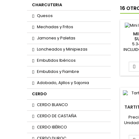
CHARCUTERIA
16 OTR
Quesos
Mechadas y Fritos
MI
Jamones y Paletas
S
C
5.
Loncheados y Minipiezas
INCLUID
4 do
Embutidos Ibéricos
vent

Embutidos y Fiambre
Adobado, Ajillos y Sajonia
CERDO
CERDO BLANCO
TARTI
CERDO DE CASTAÑA
Preci
Unidad 
CERDO IBÉRICO
Pes
PINCH
CERDO DUROC