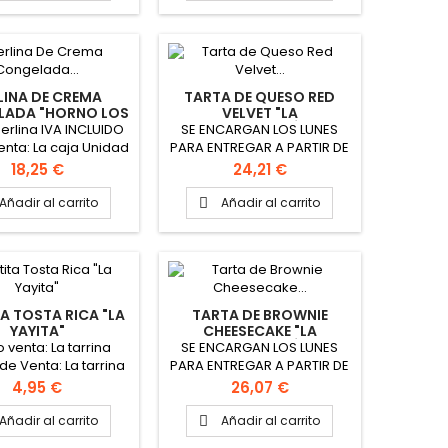
LINA DE CREMA
TARTA DE QUESO RED
LADA "HORNO LOS
VELVET "LA
ABUELOS"
EMPANADERÍA"
Berlina IVA INCLUIDO
SE ENCARGAN LOS LUNES
(PRODUCTO POR
enta: La caja Unidad
PARA ENTREGAR A PARTIR DE
ENCARGO)
nta: La caja Peso
LOS JUEVES Formato
Precio
Precio
18,25 €
24,21 €
a: 140 gr aprox. 12
redondo Peso 1.4 kg
linas envasadas
Ingredientes: Bizcocho red
Añadir al carrito
Añadir al carrito

ualmente del mismo
velvet, tarta de queso,
PINCHAR AQUÍ PARA
frosting de queso y crumble
 FICHA TÉCNICA
red velvet
A TOSTA RICA "LA
TARTA DE BROWNIE
YAYITA"
CHEESECAKE "LA
EMPANADERÍA"
o venta: La tarrina
SE ENCARGAN LOS LUNES
(PRODUCTO POR
de Venta: La tarrina
PARA ENTREGAR A PARTIR DE
ENCARGO)
 tarrina: 400 gr.
LOS JUEVES Formato
Precio
Precio
4,95 €
26,07 €
AR AQUÍ PARA VER
redondo Peso 1.4 kg
ICHA TÉCNICA
Diámetro 26cm
Añadir al carrito
Añadir al carrito

INGREDIENTES: Bizcocho