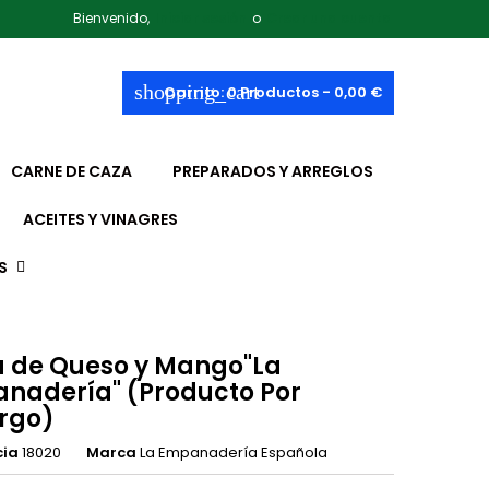
Bienvenido,
Iniciar sesión
o
Crear una cuenta
shopping_cart
Carrito:
0
Productos - 0,00 €
CARNE DE CAZA
PREPARADOS Y ARREGLOS
ACEITES Y VINAGRES
S
a de Queso y Mango"La
nadería" (Producto Por
rgo)
cia
18020
Marca
La Empanadería Española