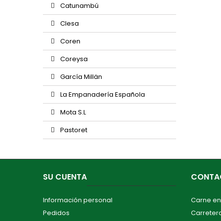
Catunambú
Clesa
Coren
Coreysa
García Millän
La Empanadería Española
Mota S.L
Pastoret
SU CUENTA
CONTA
Información personal
Carne en
Pedidos
Carretera