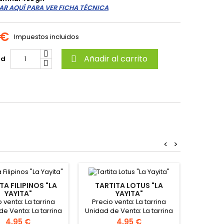
AR AQUÍ PARA VER FICHA TÉCNICA
 €
Impuestos incluidos
Añadir al carrito
ad

<
>
TA FILIPINOS "LA
TARTITA LOTUS "LA
YAYITA"
YAYITA"
BERL
 venta: La tarrina
Precio venta: La tarrina
CONGEL
1.45 €/B
de Venta: La tarrina
Unidad de Venta: La tarrina
Precio ve
 tarrina: 400 gr.
Peso tarrina: 400 gr.
Precio
Precio
4,95 €
4,95 €