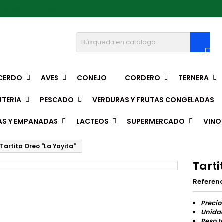
pedro@hotmail.com

CERDO
AVES
CONEJO
CORDERO
TERNERA
TERIA
PESCADO
VERDURAS Y FRUTAS CONGELADAS
AS Y EMPANADAS
LACTEOS
SUPERMERCADO
VINO
Tartita Oreo "La Yayita"
Tarti
Referen
Precio
Unidad
Peso t