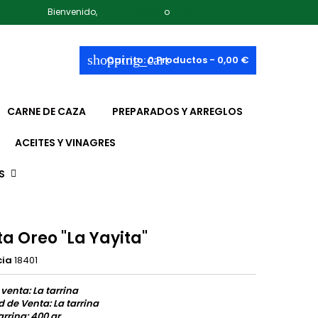
Bienvenido,
Iniciar sesión
o
Crear una cuenta
shopping_cart
Carrito:
0
Productos - 0,00 €
CARNE DE CAZA
PREPARADOS Y ARREGLOS
ACEITES Y VINAGRES
S
ta Oreo "La Yayita"
cia
18401
 venta: La tarrina
 de Venta: La tarrina
arrina: 400 gr.