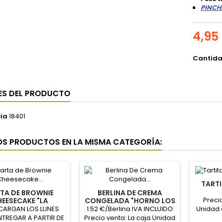
PINCH
4,95
Cantid
ES DEL PRODUCTO
ia
18401
OS PRODUCTOS EN LA MISMA CATEGORÍA:
TARTI
TA DE BROWNIE
BERLINA DE CREMA
Precio
EESECAKE "LA
CONGELADA "HORNO LOS
MPANADERÍA"
ABUELOS"
CARGAN LOS LUNES
1.52 €/Berlina IVA INCLUIDO
Unidad 
RODUCTO POR
NTREGAR A PARTIR DE
Precio venta: La caja Unidad
Peso