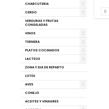
LOS
CHARCUTERIA
red
D

CERDO
INGRE
browni
VERDURAS Y FRUTAS
frostin
CONGELADAS
bri
VINOS
TERNERA
PLATOS COCINADOS
LACTEOS
ZONA Y DIA DE REPARTO
LOTES
AVES
CONEJO
ACEITES Y VINAGRES