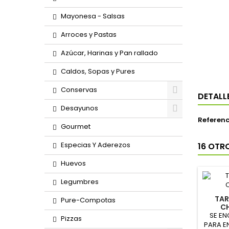
Mayonesa - Salsas
Arroces y Pastas
Azúcar, Harinas y Pan rallado
Caldos, Sopas y Pures
Conservas
DETALL
Desayunos
Referenc
Gourmet
Especias Y Aderezos
16 OTR
Huevos
Legumbres
TAR
Pure-Compotas
CH
E
SE EN
Pizzas
(P
PARA E