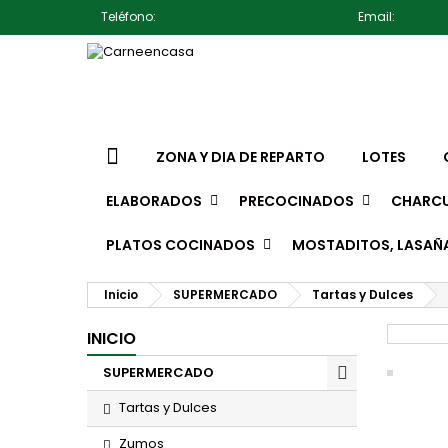
Teléfono:
607791930 Pedro Jiménez
Email:
jimene
ZONA Y DIA DE REPARTO
LOTES
ELABORADOS
PRECOCINADOS
CHARCU
PLATOS COCINADOS
MOSTADITOS, LASAÑ
Inicio
SUPERMERCADO
Tartas y Dulces
INICIO
SUPERMERCADO
Tartas y Dulces
Zumos