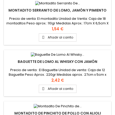
MONTADITO SERRANITO DE LOMO, JAMÓN Y PIMIENTO
Precio de venta: El montadito Unidad de Venta: Caja de 18
montaditos Peso aprox.: 110gr Medidas Aprox.: 17cm X 6,5cm X
3,5cm
Precio
1,54 €
Añadir al carrito

BAGUETTE DE LOMO AL WHISKY CON JAMÓN
Precio de venta : El Baguette Unidad de venta: Caja de 12
Baguette Peso Aprox.: 220gr Medidas aprox.: 27cm x 5cm x
4cm
Precio
2,42 €
Añadir al carrito

MONTADITO DE PINCHITO DE POLLO CON ALIOLI