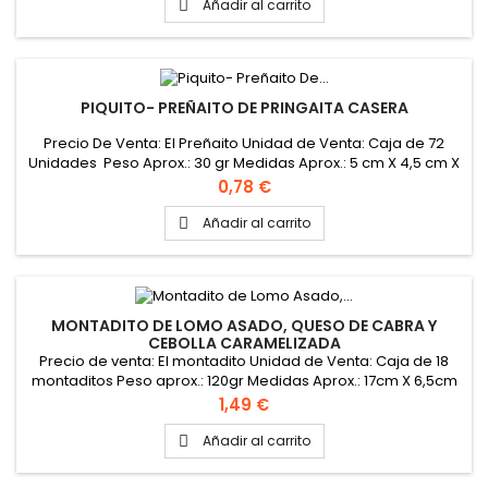
Añadir al carrito

PIQUITO- PREÑAITO DE PRINGAITA CASERA
Precio De Venta: El Preñaito Unidad de Venta: Caja de 72
Unidades Peso Aprox.: 30 gr Medidas Aprox.: 5 cm X 4,5 cm X
3,5 cm
Precio
0,78 €
Añadir al carrito

MONTADITO DE LOMO ASADO, QUESO DE CABRA Y
CEBOLLA CARAMELIZADA
Precio de venta: El montadito Unidad de Venta: Caja de 18
montaditos Peso aprox.: 120gr Medidas Aprox.: 17cm X 6,5cm
X 3,5cm
Precio
1,49 €
Añadir al carrito
