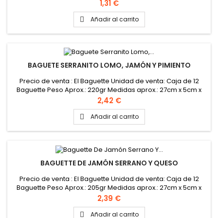
3,5cm
Precio
1,31 €
Añadir al carrito

BAGUETE SERRANITO LOMO, JAMÓN Y PIMIENTO
Precio de venta : El Baguette Unidad de venta: Caja de 12
Baguette Peso Aprox.: 220gr Medidas aprox.: 27cm x 5cm x
4cm
Precio
2,42 €
Añadir al carrito

BAGUETTE DE JAMÓN SERRANO Y QUESO
Precio de venta : El Baguette Unidad de venta: Caja de 12
Baguette Peso Aprox.: 205gr Medidas aprox.: 27cm x 5cm x
4cm
Precio
2,39 €
Añadir al carrito
