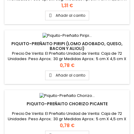
3,5cm
Precio
1,31 €
Añadir al carrito

PIQUITO-PREÑAITO PIRIPI (LOMO ADOBADO, QUESO,
BACON Y ALIOLI)
Precio De Venta: El Preñaito Unidad de Venta: Caja de 72
Unidades Peso Aprox.: 30 gr Medidas Aprox.: 5 cm X 4,5 cm X
3,5 cm
Precio
0,78 €
Añadir al carrito

PIQUITO-PREÑAITO CHORIZO PICANTE
Precio De Venta: El Preñaito Unidad de Venta: Caja de 72
Unidades Peso Aprox.: 30 gr Medidas Aprox.: 5 cm X 4,5 cm X
3,5 cm
Precio
0,78 €