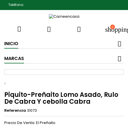
Teléfono:
607791930 Pedro Jiménez
0



shoppin
INICIO
MARCAS
Piquito-Preñaito Lomo Asado, Rulo
De Cabra Y cebolla Cabra
Referencia
31073
Precio De Venta: El Preñaito