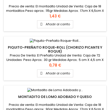
Precio de venta: El montadito Unidad de Venta: Caja de 18
montaditos Peso aprox.: 115gr Medidas Aprox.: 17cm X 6,5cm X
3,5cm
Precio
1,43 €
Añadir al carrito

PIQUITO-PREÑAITO ROQUE-ROLL (CHORIZO PICANTE Y
ROQUE)
Precio De Venta: El Preñaito Unidad de Venta: Caja de 72
Unidades Peso Aprox.: 30 gr Medidas Aprox.: 5 cm X 4,5 cm X
3,5 cm
Precio
0,78 €
Añadir al carrito

MONTADITO DE LOMO ADOBADO Y QUESO
Precio de venta: El montadito Unidad de Venta: Caja de 18
montaditos Peso aprox.: 90gr Medidas Aprox.: 17cm X 6,5cm X