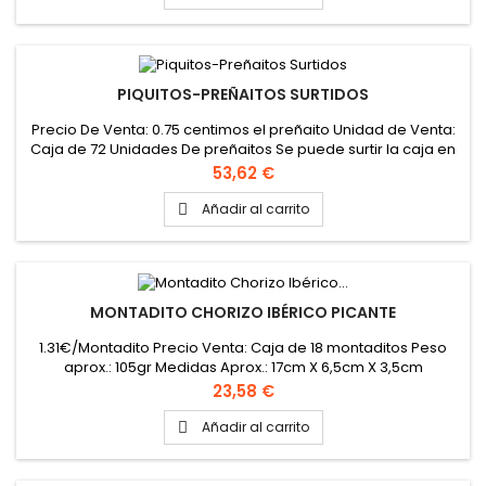
PIQUITOS-PREÑAITOS SURTIDOS
Precio De Venta: 0.75 centimos el preñaito Unidad de Venta:
Caja de 72 Unidades De preñaitos Se puede surtir la caja en
los cinco sabores (siempre multiplos de 18 und.): - Chorizo
Precio
53,62 €
picante - Chorizo y roque - Pringa - Lomo adobado, rulo de
cabra y cebolla caramelizada - Piripi - Bacalao dorado Peso
Añadir al carrito

Aprox.: 30 gr Medidas Aprox.: 5 cm X 4,5 cm X 3,5 cm
MONTADITO CHORIZO IBÉRICO PICANTE
1.31€/Montadito Precio Venta: Caja de 18 montaditos Peso
aprox.: 105gr Medidas Aprox.: 17cm X 6,5cm X 3,5cm
Precio
23,58 €
Añadir al carrito
