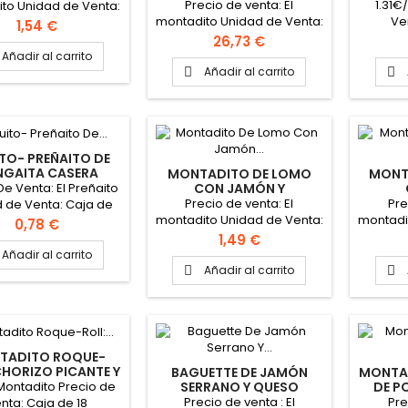
Precio de venta: El
1.31€
to Unidad de Venta:
montadito Unidad de Venta:
Ve
 18 montaditos Peso
Precio
1,54 €
Caja de 18 montaditos Peso
montad
110gr Medidas Aprox.:
Precio
26,73 €
aprox.: 110gr Medidas Aprox.:
105gr M
 X 6,5cm X 3,5cm
Añadir al carrito
17cm X 6,5cm X 3,5cm
X 
Añadir al carrito


TO- PREÑAITO DE
NGAITA CASERA
MONTADITO DE LOMO
MONT
De Venta: El Preñaito
CON JAMÓN Y
SALMOREJO
Precio de venta: El
Pre
 de Venta: Caja de
montadito Unidad de Venta:
montadi
dades Peso Aprox.:
Precio
0,78 €
Caja de 18 montaditos Peso
Caja de
edidas Aprox.: 5 cm
Precio
1,49 €
aprox.: 110gr Medidas Aprox.:
aprox.: 
4,5 cm X 3,5 cm
Añadir al carrito
17cm X 6,5cm X 3,5cm
17cm
Añadir al carrito


TADITO ROQUE-
CHORIZO PICANTE Y
BAGUETTE DE JAMÓN
MONTAD
ROQUE
Montadito Precio de
SERRANO Y QUESO
DE P
Precio de venta : El
Pre
nta: Caja de 18