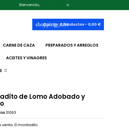
Bienvenido,
Iniciar sesión
o
Crear una cuenta
shopping_cart
Carrito:
0
Productos - 0,00 €
CARNE DE CAZA
PREPARADOS Y ARREGLOS
ACEITES Y VINAGRES
S
adito de Lomo Adobado y
o
cia
31063
 venta: El montadito