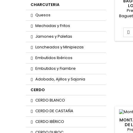
BAG
CHARCUTERIA
L
Pre
Quesos
Baguet
Caja d
Mechadas y Fritos
Apro
aprox.

Jamones y Paletas
Loncheados y Minipiezas
Embutidos Ibéricos
Embutidos y Fiambre
Adobado, Ajillos y Sajonia
CERDO
CERDO BLANCO
CERDO DE CASTAÑA
MONTA
CERDO IBÉRICO
DE 
Pre
CERDO DUROC