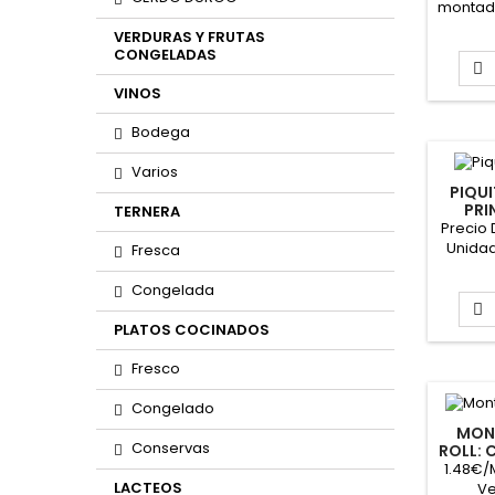
montadi
Caja de
VERDURAS Y FRUTAS
aprox.: 
CONGELADAS
17cm

VINOS
Bodega
Varios
PIQUI
PRI
TERNERA
Precio 
Unidad
Fresca
72 Uni
30 gr M
Congelada
X 

PLATOS COCINADOS
Fresco
Congelado
MON
Conservas
ROLL: 
1.48€/
LACTEOS
Ve