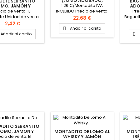
(LOMO ADOBADO,
UETE SERRANITO
BAG
QUESO, BACON Y ALIOLI)
1.26 €/Montadito IVA
OMO, JAMÓN Y
ADO
PIMIENTO
cio de venta : El
Pre
INCLUIDO Precio de venta:
te Unidad de venta:
Baguett
La caja Unidad de Venta:
Precio
22,68 €
e 12 Baguette Peso
Caja d
Caja de 18 montaditos Peso
Precio
2,42 €
x.: 220gr Medidas
Aprox
aproximado del montadito:
Añadir al carrito

: 27cm x 5cm x 4cm
aprox.
125gr Medidas
Añadir al carrito

Aproximadas del
montadito: 18cm X 5cm X
4cm
DITO SERRANITO
LOMO, JAMÓN Y
MONTADITO DE LOMO AL
MONT
PIMIENTO
cio de venta: El
WHISKY Y JAMÓN
IB