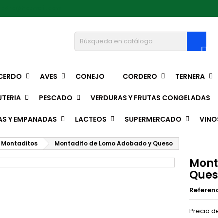
pedro@hotmail.com

CERDO
AVES
CONEJO
CORDERO
TERNERA
TERIA
PESCADO
VERDURAS Y FRUTAS CONGELADAS
AS Y EMPANADAS
LACTEOS
SUPERMERCADO
VINO
Montaditos
Montadito de Lomo Adobado y Queso
Mont
Ques
Referen
Precio de