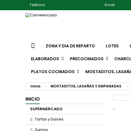
Teléfono:
607791930 Pedro Jiménez
Email:
jimene
ZONA Y DIA DE REPARTO
LOTES
ELABORADOS
PRECOCINADOS
CHARCU
PLATOS COCINADOS
MOSTADITOS, LASAÑ
Inicio
MOSTADITOS, LASAÑAS Y EMPANADAS
INICIO
SUPERMERCADO
Tartas y Dulces
Zumos