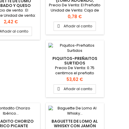
(LOMO ADOBADO,
UETTE DE LOMO
QUESO, BACON Y ALIOLI)
Precio De Venta: El Preñaito
BADO Y QUESO
cio de venta : El
Unidad de Venta: Caja de
e Unidad de venta:
72 Unidades Peso Aprox.:
Precio
0,78 €
e 12 Baguette Peso
30 gr Medidas Aprox.: 5 cm
Precio
2,42 €
.: 205gr Medidas
X 4,5 cm X 3,5 cm
Añadir al carrito

: 27cm x 5cm x 4cm
Añadir al carrito
PIQUITOS-PREÑAITOS
SURTIDOS
Precio De Venta: 0.75
centimos el preñaito
Unidad de Venta: Caja de
Precio
53,62 €
72 Unidades De preñaitos
Se puede surtir la caja en
Añadir al carrito

los cinco sabores (siempre
multiplos de 18 und.): -
Chorizo picante - Chorizo y
roque - Pringa - Lomo
adobado, rulo de cabra y
cebolla caramelizada -
ADITO CHORIZO
BAGUETTE DE LOMO AL
Piripi - Bacalao dorado
ÉRICO PICANTE
WHISKY CON JAMÓN