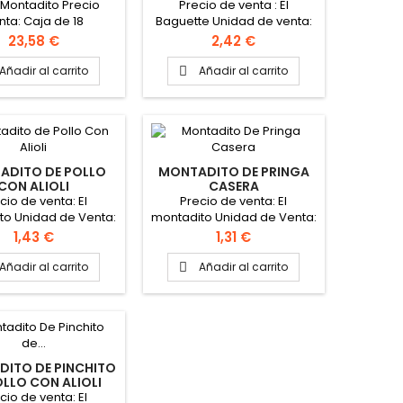
Peso Aprox.: 30 gr Medidas
/Montadito Precio
Precio de venta : El
Aprox.: 5 cm X 4,5 cm X 3,5
nta: Caja de 18
Baguette Unidad de venta:
cm
itos Peso aprox.:
Caja de 12 Baguette Peso
Precio
Precio
23,58 €
2,42 €
edidas Aprox.: 17cm
Aprox.: 220gr Medidas
6,5cm X 3,5cm
aprox.: 27cm x 5cm x 4cm
Añadir al carrito
Añadir al carrito

ADITO DE POLLO
MONTADITO DE PRINGA
CON ALIOLI
CASERA
cio de venta: El
Precio de venta: El
to Unidad de Venta:
montadito Unidad de Venta:
 18 montaditos Peso
Caja de 18 montaditos Peso
Precio
Precio
1,43 €
1,31 €
115gr Medidas Aprox.:
aprox.: 110gr Medidas Aprox.:
 X 6,5cm X 3,5cm
17cm X 6,5cm X 3,5cm
Añadir al carrito
Añadir al carrito

ITO DE PINCHITO
OLLO CON ALIOLI
cio de venta: El