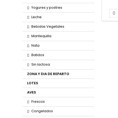
monta
Yogures y postres
110gr M

Leche
Bebidas Vegetales
Mantequilla
Nata
Batidos
Sin lactosa
ZONA Y DIA DE REPARTO
LOTES
AVES
Frescos
Congelados