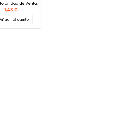
to Unidad de Venta:
 18 montaditos Peso
Precio
1,43 €
115gr Medidas Aprox.:
 X 6,5cm X 3,5cm
Añadir al carrito