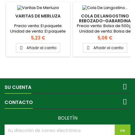
VARITAS DE MERLUZA
COLA DE LANGOSTINO
REBOZADO-GABARDINA
"CLAVO"
Precio venta: El paquete
Precio venta: Bolsa de 500gr
Unidad de venta: El paquete
Unidad de venta: Bolsa de
Peso del paquete: 250 gr
500gr La caja contiene 4
Precio
Precio
5,23 €
5,06 €
varitas por paquete: 24
bolsas de 500gr En el
unidades aproximadamente
kilogramo entran de 50 a 70
Añadir al carrito
Añadir al carrito


Peso de la caja: 6 kg
piezas aprox.

SU CUENTA

CONTACTO
BOLETÍN