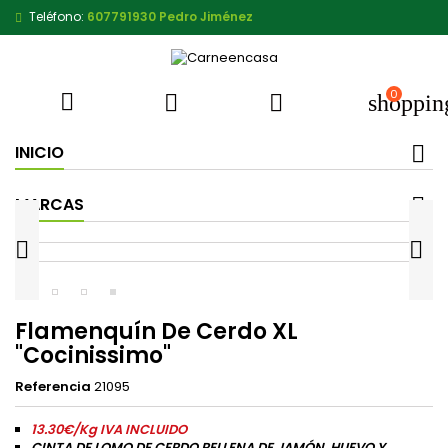
Teléfono:
607791930 Pedro Jiménez
0



shoppin
INICIO
MARCAS


Flamenquín De Cerdo XL
"Cocinissimo"
Referencia
21095
13.30€/Kg IVA INCLUIDO
CINTA DE LOMO DE CERDO RELLENA DE JAMÓN, HUEVO Y