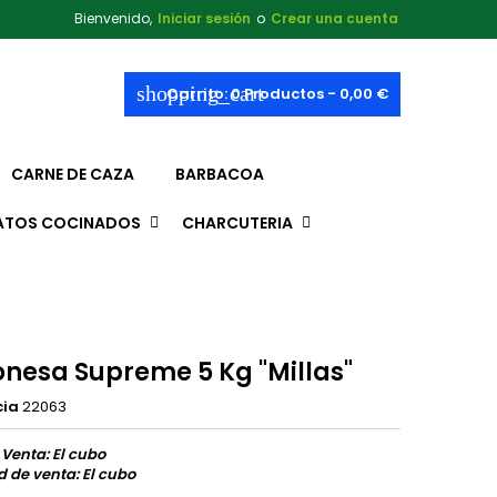
Bienvenido,
Iniciar sesión
o
Crear una cuenta
shopping_cart
Carrito:
0
Productos - 0,00 €
CARNE DE CAZA
BARBACOA
ATOS COCINADOS
CHARCUTERIA
nesa Supreme 5 Kg "Millas"
cia
22063
 Venta: El cubo
 de venta: El cubo