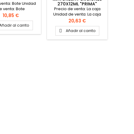
venta: Bote Unidad
270X12ML "PRIMA"
40
Precio de venta: La caja
Precio 
e venta: Bote
Unidad de venta: La caja
de
Precio
10,85 €
Cada caja contiene 270
Precio
20,63 €
sobres de 12ml
Añadir al carrito
Añadir al carrito
A

