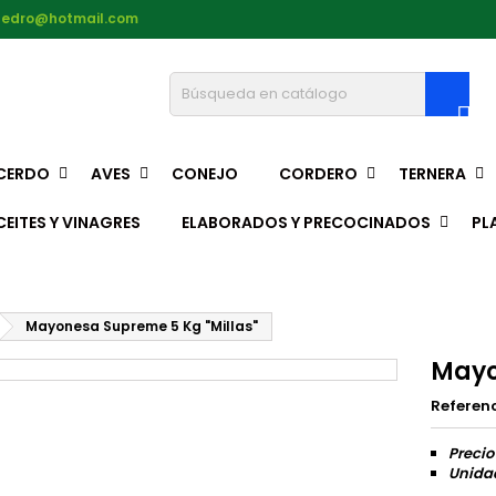
pedro@hotmail.com

CERDO
AVES
CONEJO
CORDERO
TERNERA
CEITES Y VINAGRES
ELABORADOS Y PRECOCINADOS
PL
Mayonesa Supreme 5 Kg "Millas"
Mayo
Referen
Precio
Unidad