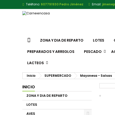
Teléfono:
607791930 Pedro Jiménez
Email:
jimene
ZONA Y DIA DE REPARTO
LOTES
PREPARADOS Y ARREGLOS
PESCADO
A
LACTEOS
Inicio
SUPERMERCADO
Mayonesa - Salsas
INICIO
ZONA Y DIA DE REPARTO
LOTES
AVES