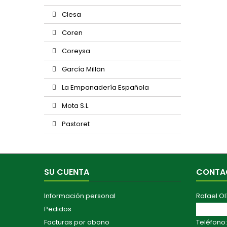
Clesa
Coren
Coreysa
García Millän
La Empanadería Española
Mota S.L
Pastoret
SU CUENTA
CONTA
Información personal
Rafael Ol
Pedidos
Av. Maest
Facturas por abono
Teléfono