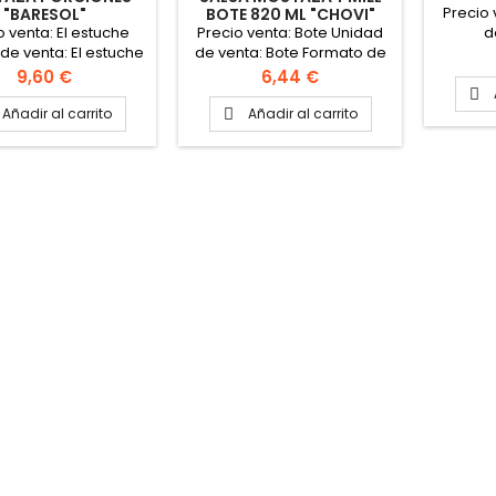
Precio 
"BARESOL"
BOTE 820 ML "CHOVI"
o venta: El estuche
Precio venta: Bote Unidad
d
de venta: El estuche
de venta: Bote Formato de
ato estuche: 300
la caja: 8 botes
Precio
Precio
9,60 €
6,44 €
 Peso del sobre: 5

gramos
Añadir al carrito
Añadir al carrito
