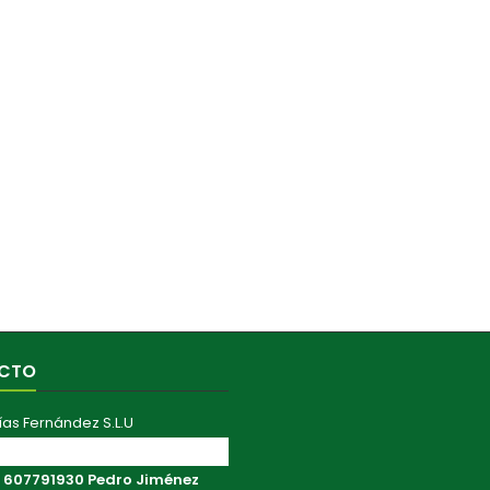
CTO
ías Fernández S.L.U
ranza Aérea, 41011 Sevilla
:
607791930 Pedro Jiménez