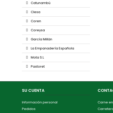
Catunambú
Clesa
Coren
Coreysa
García Millän
La Empanadería Española
Mota S.L
Pastoret
SU CUENTA
CONTA
Información personal
Carne en
Pedidos
Carretera