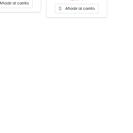
Añadir al carrito
A

Añadir al carrito
