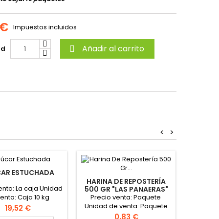
 €
Impuestos incluidos
Añadir al carrito
ad

<
>
AR ESTUCHADA
HARINA D
HARINA DE REPOSTERÍA
enta: La caja Unidad
Preci
500 GR "LAS PANAERAS"
Precio venta: Paquete
enta: Caja 10 kg
Unidad 
Unidad de venta: Paquete
Formato
Precio
19,52 €
Formato caja: 20 paquetes
Precio
0,83 €