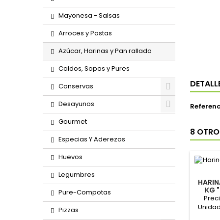
Mayonesa - Salsas
Arroces y Pastas
Azúcar, Harinas y Pan rallado
Caldos, Sopas y Pures
DETALL
Conservas
Desayunos
Referenc
Gourmet
8 OTRO
Especias Y Aderezos
Huevos
Legumbres
HARIN
KG 
Pure-Compotas
Prec
Unidad
Pizzas
Format