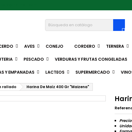
pedro@hotmail.com

CERDO
AVES
CONEJO
CORDERO
TERNERA
TERIA
PESCADO
VERDURAS Y FRUTAS CONGELADAS
AS Y EMPANADAS
LACTEOS
SUPERMERCADO
VINO
n rallado
Harina De Maíz 400 Gr "Maizena"
Hari
Referen
Precio
Unida
Format