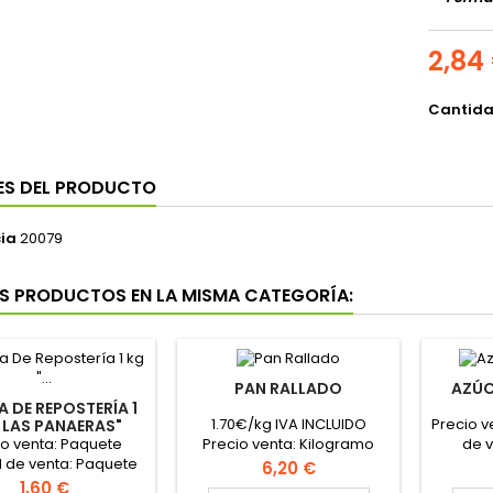
2,84
Cantid
ES DEL PRODUCTO
ia
20079
S PRODUCTOS EN LA MISMA CATEGORÍA:
PAN RALLADO
AZÚC
A DE REPOSTERÍA 1
1.70€/kg IVA INCLUIDO
Precio v
" LAS PANAERAS"
io venta: Paquete
Precio venta: Kilogramo
de v
 de venta: Paquete
Unidad de venta: Saco de 4
Precio
6,20 €
o caja: 10 paquetes
kilogramos
Precio
1,60 €