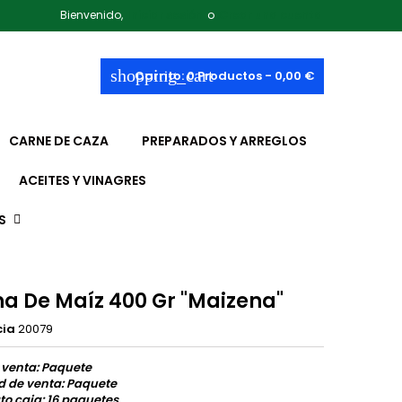
Bienvenido,
Iniciar sesión
o
Crear una cuenta
shopping_cart
Carrito:
0
Productos - 0,00 €
CARNE DE CAZA
PREPARADOS Y ARREGLOS
ACEITES Y VINAGRES
S
na De Maíz 400 Gr "Maizena"
cia
20079
 venta: Paquete
d de venta: Paquete
o caja: 16 paquetes