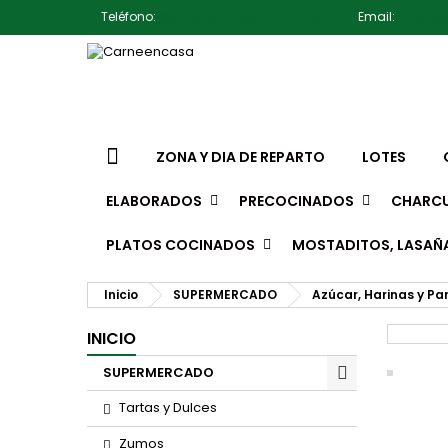
Teléfono:
607791930 Pedro Jiménez
Email:
jimene
ZONA Y DIA DE REPARTO
LOTES
ELABORADOS
PRECOCINADOS
CHARCU
PLATOS COCINADOS
MOSTADITOS, LASAÑ
Inicio
SUPERMERCADO
Azúcar, Harinas y Pa
INICIO
SUPERMERCADO
Tartas y Dulces
Zumos