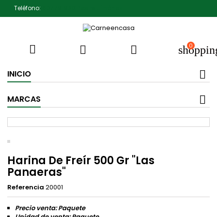
Teléfono:
607791930 Pedro Jiménez
0



shoppin
INICIO
MARCAS
Harina De Freír 500 Gr "Las
Panaeras"
Referencia
20001
Precio venta: Paquete
Unidad de venta: Paquete