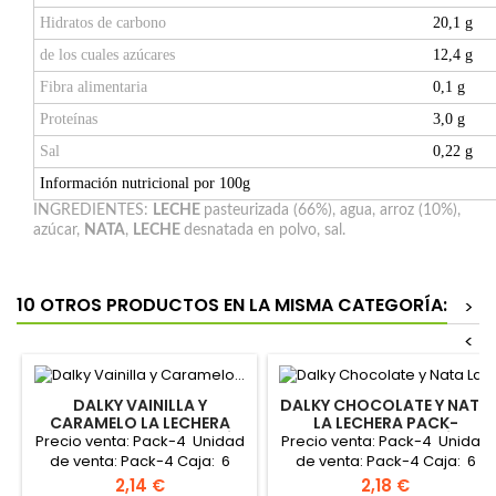
Hidratos de carbono
20,1 g
de los cuales azúcares
12,4 g
Fibra alimentaria
0,1 g
Proteínas
3,0 g
Sal
0,22 g
Información nutricional por 100g
INGREDIENTES:
LECHE
pasteurizada (66%), agua, arroz (10%),
azúcar,
NATA
,
LECHE
desnatada en polvo, sal.
10 OTROS PRODUCTOS EN LA MISMA CATEGORÍA:
>
<
DALKY VAINILLA Y
DALKY CHOCOLATE Y NATA
CARAMELO LA LECHERA
LA LECHERA PACK-
PACK-4X100GR "NESTLÉ"
4X100GR "NESTLÉ"
Precio venta: Pack-4 Unidad
Precio venta: Pack-4 Unidad
de venta: Pack-4 Caja: 6
de venta: Pack-4 Caja: 6
packs
packs
Precio
Precio
2,14 €
2,18 €