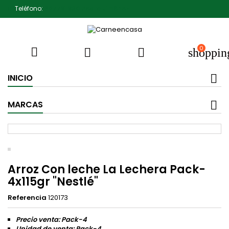
Teléfono:
607791930 Pedro Jiménez
0



shoppin
INICIO
MARCAS
Arroz Con leche La Lechera Pack-
4x115gr "Nestlé"
Referencia
120173
Precio venta: Pack-4
Unidad de venta: Pack-4