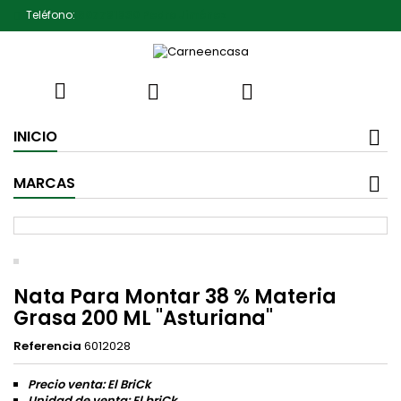
Teléfono:
607791930 Pedro Jiménez



INICIO
MARCAS
Nata Para Montar 38 % Materia
Grasa 200 ML "Asturiana"
Referencia
6012028
Precio venta: El BriCk
Unidad de venta: El briCk