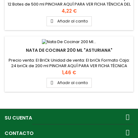
12 Botes de 500 ml PINCHAR AQUÍ PARA VER FICHA TÉNCICA DEL
PRODUCTO
Precio
4,22 €
Añadir al carrito

NATA DE COCINAR 200 ML "ASTURIANA"
Precio venta: El BriCk Unidad de venta: El briCk Formato Caja:
24 briCk de 200 ml PINCHAR AQUÍ PARA VER FICHA TÉCNICA
Precio
1,46 €
Añadir al carrito


SU CUENTA

CONTACTO