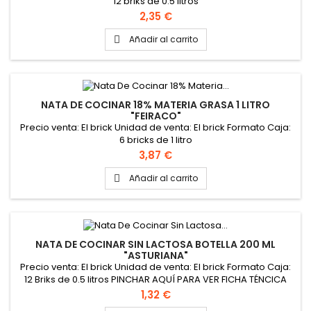
12 briks de 0.5 litros
Precio
2,35 €
Añadir al carrito

NATA DE COCINAR 18% MATERIA GRASA 1 LITRO
"FEIRACO"
Precio venta: El brick Unidad de venta: El brick Formato Caja:
6 bricks de 1 litro
Precio
3,87 €
Añadir al carrito

NATA DE COCINAR SIN LACTOSA BOTELLA 200 ML
"ASTURIANA"
Precio venta: El brick Unidad de venta: El brick Formato Caja:
12 Briks de 0.5 litros PINCHAR AQUÍ PARA VER FICHA TÉNCICA
DEL PRODUCTO
Precio
1,32 €