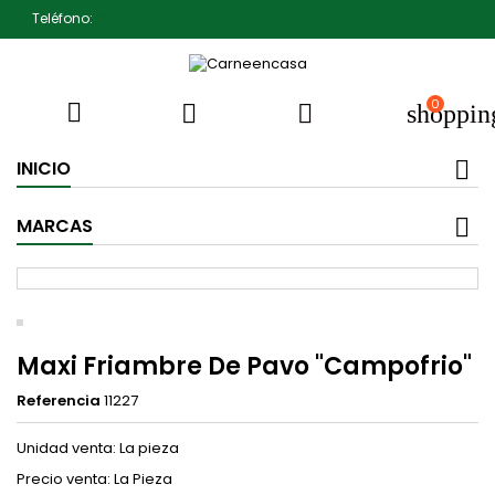
Teléfono:
607791930 Pedro Jiménez
0



shoppin
INICIO
MARCAS
Maxi Friambre De Pavo "Campofrio"
Referencia
11227
Unidad venta: La pieza
Precio venta: La Pieza