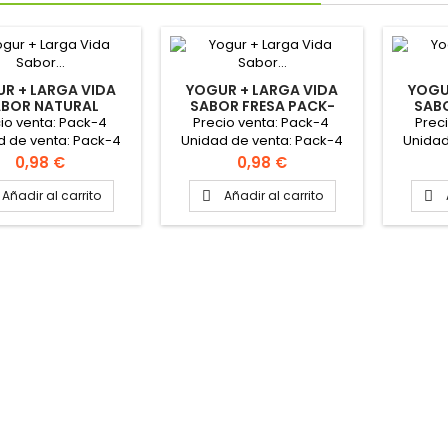
R + LARGA VIDA
YOGUR + LARGA VIDA
YOGU
BOR NATURAL
SABOR FRESA PACK-
SAB
CARADO PACK-
4X125GR "FEIRACO"
PA
io venta: Pack-4
Precio venta: Pack-4
Prec
25GR "FEIRACO"
d de venta: Pack-4
Unidad de venta: Pack-4
Unidad
Caja: 12 packs
Caja: 12 packs
C
Precio
Precio
0,98 €
0,98 €
Añadir al carrito
Añadir al carrito

