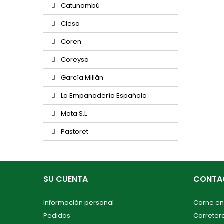
Catunambú
Clesa
Coren
Coreysa
García Millän
La Empanadería Española
Mota S.L
Pastoret
SU CUENTA
CONTA
Información personal
Carne en
Pedidos
Carretera