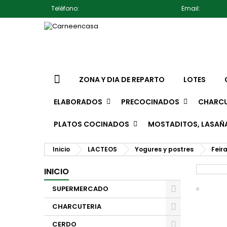
Teléfono:
607791930 Pedro Jiménez
Email:
jimene
ZONA Y DIA DE REPARTO
LOTES
ELABORADOS
PRECOCINADOS
CHARCU
PLATOS COCINADOS
MOSTADITOS, LASAÑ
Inicio
LACTEOS
Yogures y postres
Feir
INICIO
SUPERMERCADO
CHARCUTERIA
CERDO