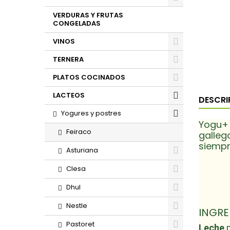
VERDURAS Y FRUTAS
CONGELADAS
VINOS
TERNERA
PLATOS COCINADOS
LACTEOS
DESCRI
Yogures y postres
Yogu+ 
Feiraco
galleg
siempr
Asturiana
Clesa
Dhul
Nestle
INGRE
Pastoret
Leche
p