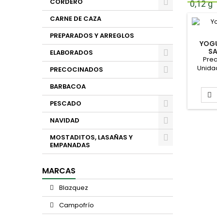
CORDERO
0,12 g
CARNE DE CAZA
PREPARADOS Y ARREGLOS
YOGU
SA
ELABORADOS
AZU
Prec
4X1
Unida
PRECOCINADOS
BARBACOA

PESCADO
NAVIDAD
MOSTADITOS, LASAÑAS Y
EMPANADAS
MARCAS
Blazquez
Campofrío