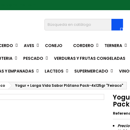
pedro@hotmail.com

CERDO
AVES
CONEJO
CORDERO
TERNERA
TERIA
PESCADO
VERDURAS Y FRUTAS CONGELADAS
AS Y EMPANADAS
LACTEOS
SUPERMERCADO
VINO
aco
Yogur + Larga Vida Sabor Plátano Pack-4x125gr "Feiraco"
Yogu
Pack
Referen
Precio