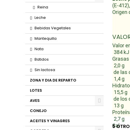
(E-412)
Reina
Origen 
Leche
Bebidas Vegetales
VALOR
Mantequilla
Valor e
Nata
384 kJ 
Grasas
Batidos
2,0 g
Sin lactosa
de las 
1,4 g
ZONA Y DIA DE REPARTO
Hidrato
LOTES
15,5 g
de los 
AVES
13 g
CONEJO
Proteín
2,7 g
ACEITES Y VINAGRES
Sal
5 OTRO