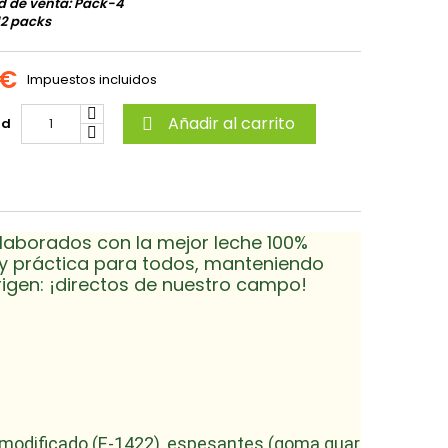
d de venta: Pack-4
12 packs
 €
Impuestos incluidos
Añadir al carrito
ad

laborados con la mejor leche 100%
a y práctica para todos, manteniendo
rigen: ¡directos de nuestro campo!
 modificado (E-1422), espesantes (goma guar