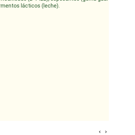
ermentos lácticos (leche).
<
>