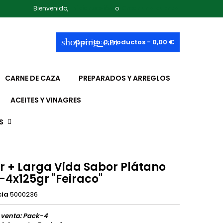
Bienvenido,
Iniciar sesión
o
Crear una cuenta
shopping_cart
Carrito:
0
Productos - 0,00 €
CARNE DE CAZA
PREPARADOS Y ARREGLOS
ACEITES Y VINAGRES
S
r + Larga Vida Sabor Plátano
-4x125gr "Feiraco"
cia
5000236
 venta: Pack-4