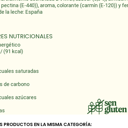
, pectina (E-440)), aroma, colorante (carmín (E-120)) y f
de la leche: España
ES NUTRICIONALES
nergético
/ (91 kcal)
cuales saturadas
s de carbono
cuales azúcares
as
S PRODUCTOS EN LA MISMA CATEGORÍA: