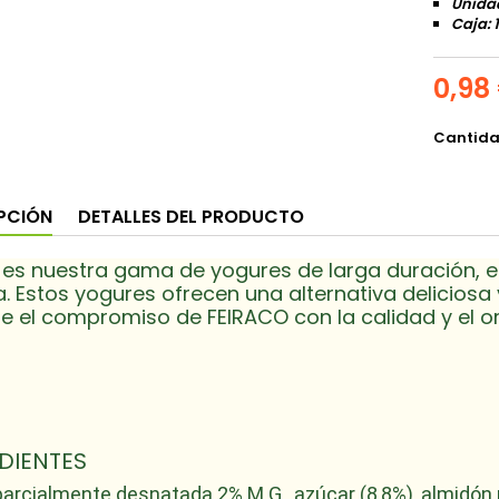
Unida
Caja: 
0,98
Cantid
PCIÓN
DETALLES DEL PRODUCTO
es nuestra gama de yogures de larga duración, e
a. Estos yogures ofrecen una alternativa delicios
e el compromiso de FEIRACO con la calidad y el o
DIENTES
arcialmente desnatada 2% M.G., azúcar (8,8%), almidón