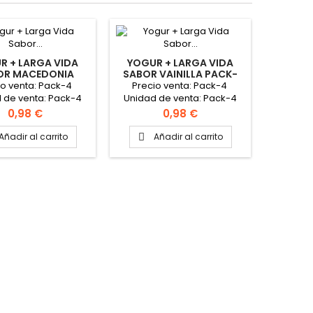
R + LARGA VIDA
YOGUR + LARGA VIDA
YOGUR
OR MACEDONIA
SABOR VAINILLA PACK-
SABOR
CK-4X125GR
4X125GR "FEIRACO"
4X12
io venta: Pack-4
Precio venta: Pack-4
Preci
"FEIRACO"
 de venta: Pack-4
Unidad de venta: Pack-4
Unidad
aja: 12 packs
Caja: 12 packs
Ca
Precio
Precio
0,98 €
0,98 €
Añadir al carrito
Añadir al carrito
A

