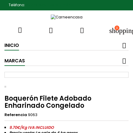
Teléfono:
607791930 Pedro Jiménez
0



shoppin
INICIO
MARCAS
Boquerón Filete Adobado
Enharinado Congelado
Referencia
9063
9.70€/Kg IVA INCLUIDO
Precio venta: La caja de 4 kg aprox.