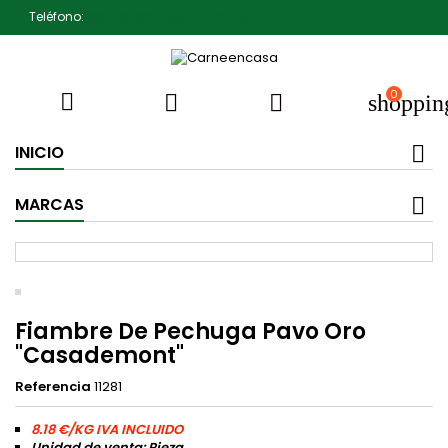
Teléfono:
607791930 Pedro Jiménez
0



shoppin
INICIO
MARCAS
Fiambre De Pechuga Pavo Oro
"Casademont"
Referencia
11281
8.18 €/KG IVA INCLUIDO
Unidad de venta: Pieza