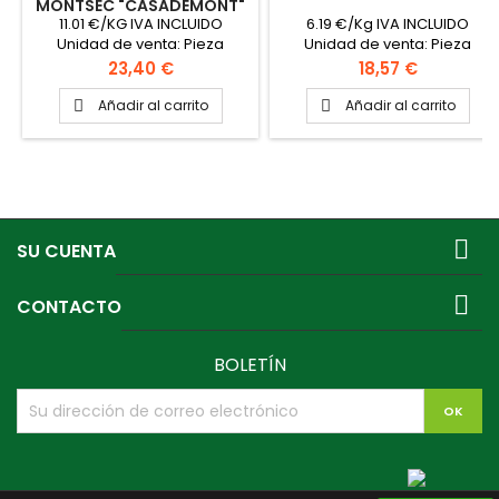
MONTSEC "CASADEMONT"
11.01 €/KG IVA INCLUIDO
6.19 €/Kg IVA INCLUIDO
Unidad de venta: Pieza
Unidad de venta: Pieza
Precio de Venta: Pieza Peso
Precio de Venta: Pieza Peso
Precio
Precio
23,40 €
18,57 €
aproximado la pieza 2.125Kg
aproximado la pieza 3Kg
Formato caja: 2 Piezas
Añadir al carrito
Añadir al carrito


PINCHAR AQUÍ PARA VER
FICHA TÉCNICA

SU CUENTA

CONTACTO
BOLETÍN