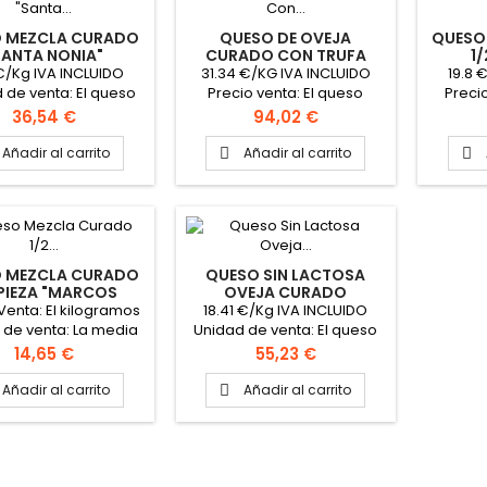
 MEZCLA CURADO
QUESO DE OVEJA
QUESO
SANTA NONIA"
CURADO CON TRUFA
1/
NEGRA "APOLONIO"
8€/Kg IVA INCLUIDO
31.34 €/KG IVA INCLUIDO
19.8 
 de venta: El queso
Precio venta: El queso
Preci
io aproximado de
Unidad de venta: El queso
pieza 
Precio
Precio
36,54 €
94,02 €
a: El queso Peso
Peso aproximado del
media 
mado la pieza 3 kg
queso: 3 kilogramos
Añadir al carrito
Añadir al carrito


ato caja:2 quesos
Formato de la caja: 2
aproxi
Vaca, oveja y cabra
quesos
caja:
ocedencia: León
 MEZCLA CURADO
QUESO SIN LACTOSA
 PIEZA "MARCOS
OVEJA CURADO
CONDE "
"CAMPOLLANO"
Venta: El kilogramos
18.41 €/Kg IVA INCLUIDO
 de venta: La media
Unidad de venta: El queso
eso media pieza: 1.5
Precio de Venta: El queso
Precio
Precio
14,65 €
55,23 €
aproximadamente
Peso aproximado la pieza 3
kg
Añadir al carrito
Añadir al carrito
