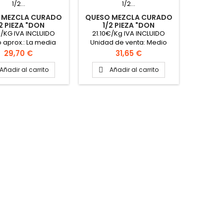
 MEZCLA CURADO
QUESO MEZCLA CURADO
2 PIEZA "DON
1/2 PIEZA "DON
APOLONIO"
APOLONIO"
€/KG IVA INCLUIDO
21.10€/Kg IVA INCLUIDO
o aprox.: La media
Unidad de venta: Medio
Unidad de venta: La
queso Precio aproximado
Precio
Precio
29,70 €
31,65 €
pieza Peso media
de Venta: Medio queso
pieza: 1.5 Kg
Peso aproximado la pieza
Añadir al carrito
Añadir al carrito

madamente Formato
1.5 kg Formato caja: 8
 8 medias piezas
medios quesos Leche:
Oveja y cabra Maduración:
Mínima 12 meses
Procedencia: La Mancha