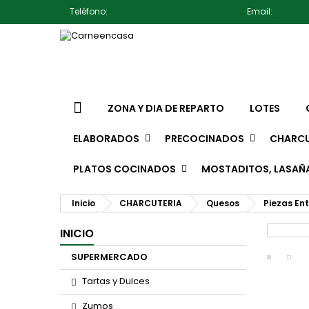
Teléfono:
607791930 Pedro Jiménez
Email:
jimene
ZONA Y DIA DE REPARTO
LOTES
ELABORADOS
PRECOCINADOS
CHARCU
PLATOS COCINADOS
MOSTADITOS, LASAÑ
Inicio
CHARCUTERIA
Quesos
Piezas En
INICIO
SUPERMERCADO
Tartas y Dulces
Zumos