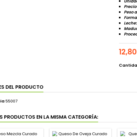
Unida
Preci
Peso a
Format
Leche:
Madur
Proce
12,8
Cantid
ES DEL PRODUCTO
ia
55007
S PRODUCTOS EN LA MISMA CATEGORÍA: