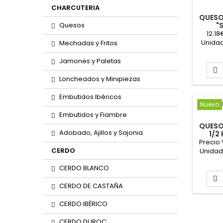
CHARCUTERIA
QUESO
Quesos
"
12.1
Unidad
Mechadas y Fritos
Prec
Vent
Jamones y Paletas
aproxi

Form
Loncheados y Minipiezas
Leche: 
Pr
Embutidos Ibéricos
Nuevo
Embutidos y Fiambre
QUESO
Adobado, Ajillos y Sajonia
1/2
Precio 
CERDO
Unidad
pieza P
CERDO BLANCO
Kg 

CERDO DE CASTAÑA
CERDO IBÉRICO
CERDO DUROC