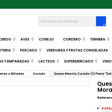
pedro@hotmail.com

CERDO
AVES
CONEJO
CORDERO
TERNERA
TERIA
PESCADO
VERDURAS Y FRUTAS CONGELADAS
AS Y EMPANADAS
LACTEOS
SUPERMERCADO
VINO
teras o Mitades
Curado
Queso Mezcla Curado 1/2 Pieza "Del
Ques
Mora
Referen
8.54€