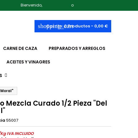
Bienvenido,
Iniciar sesión
o
Crear una cuenta
shopping_cart
Carrito:
0
Productos - 0,00 €
CARNE DE CAZA
PREPARADOS Y ARREGLOS
ACEITES Y VINAGRES
S
 Moral"
o Mezcla Curado 1/2 Pieza "Del
l"
cia
55007
/Kg IVA INCLUIDO