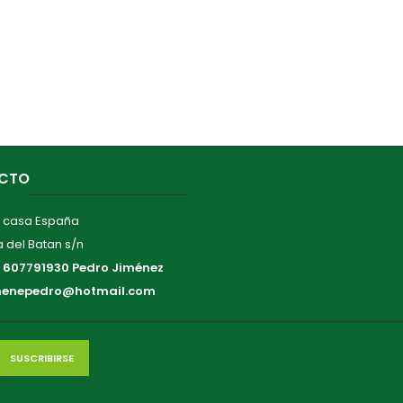
CTO
 casa España
 del Batan s/n
:
607791930 Pedro Jiménez
menepedro@hotmail.com