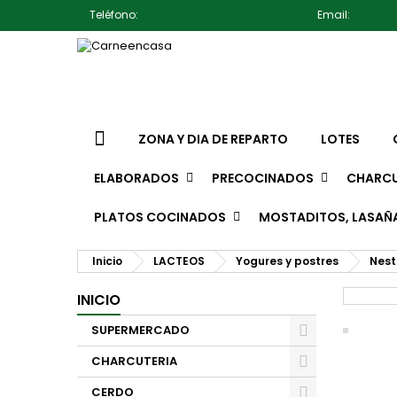
Teléfono:
607791930 Pedro Jiménez
Email:
jimene
ZONA Y DIA DE REPARTO
LOTES
ELABORADOS
PRECOCINADOS
CHARCU
PLATOS COCINADOS
MOSTADITOS, LASAÑ
Inicio
LACTEOS
Yogures y postres
Nest
INICIO
SUPERMERCADO
CHARCUTERIA
CERDO