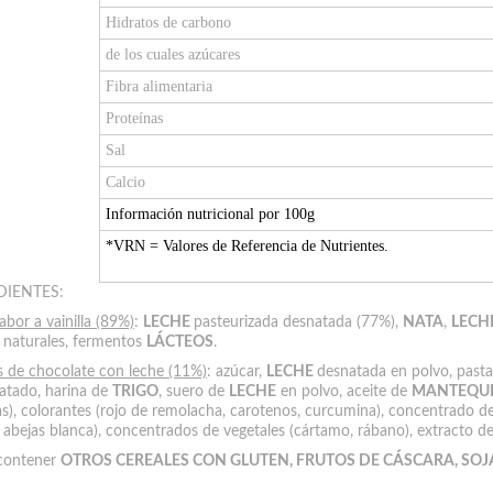
Hidratos de carbono
de los cuales azúcares
Fibra alimentaria
Proteínas
Sal
Calcio
Información nutricional por 100g
*VRN = Valores de Referencia de Nutrientes.
DIENTES:
abor a vainilla (89%)
:
LECHE
pasteurizada desnatada (77%),
NATA
,
LECH
 naturales, fermentos
LÁCTEOS
.
 de chocolate con leche (11%)
: azúcar,
LECHE
desnatada en polvo, pasta
atado, harina de
TRIGO
, suero de
LECHE
en polvo, aceite de
MANTEQUI
nas), colorantes (rojo de remolacha, carotenos, curcumina), concentrado d
 abejas blanca), concentrados de vegetales (cártamo, rábano), extracto d
contener
OTROS CEREALES CON GLUTEN, FRUTOS DE CÁSCARA, SOJ