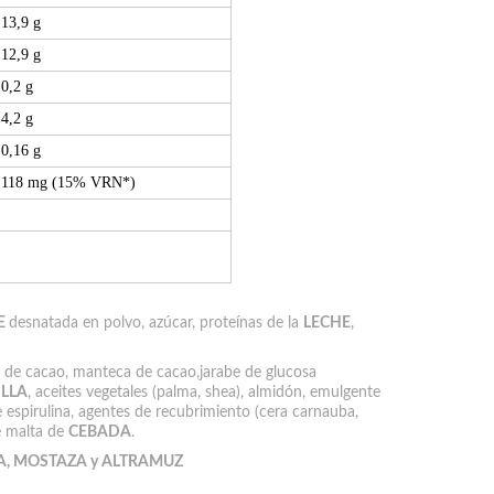
13,9 g
12,9 g
0,2 g
4,2 g
0,16 g
118 mg (15% VRN*)
E
desnatada en polvo, azúcar, proteínas de la
LECHE
,
 de cacao, manteca de cacao,jarabe de glucosa
LLA
, aceites vegetales (palma, shea), almidón, emulgente
e espirulina, agentes de recubrimiento (cera carnauba,
e malta de
CEBADA
.
A, MOSTAZA y ALTRAMUZ