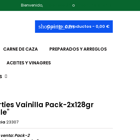
Bienvenido,
Iniciar sesión
o
Crear una cuenta
shopping_cart
Carrito:
0
Productos - 0,00 €
CARNE DE CAZA
PREPARADOS Y ARREGLOS
ACEITES Y VINAGRES
S
ties Vainilla Pack-2x128gr
le"
cia
23307
 venta: Pack-2