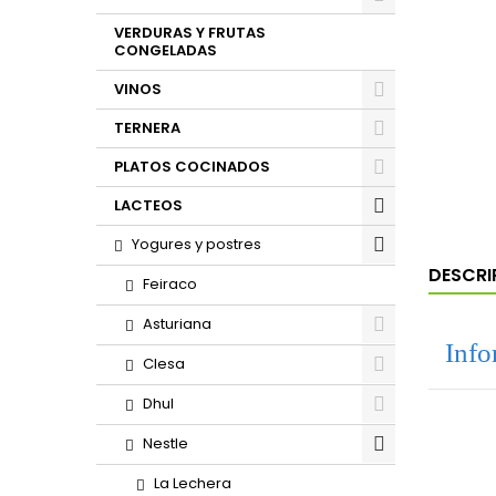
VERDURAS Y FRUTAS
CONGELADAS
VINOS
TERNERA
PLATOS COCINADOS
LACTEOS
Yogures y postres
DESCRI
Feiraco
Asturiana
Info
Clesa
Dhul
Nestle
La Lechera