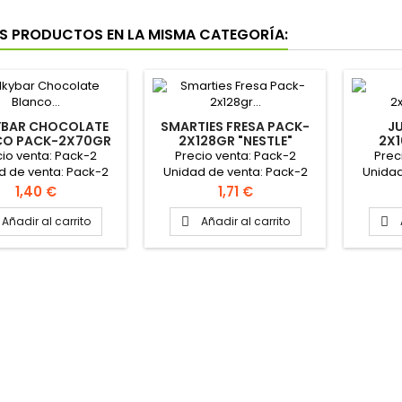
S PRODUCTOS EN LA MISMA CATEGORÍA:
YBAR CHOCOLATE
SMARTIES FRESA PACK-
J
CO PACK-2X70GR
2X128GR "NESTLE"
2X1
"NESTLE"
io venta: Pack-2
Precio venta: Pack-2
Prec
d de venta: Pack-2
Unidad de venta: Pack-2
Unidad
Caja: 8 packs
Caja: 8 packs Divertidos
C
Precio
Precio
1,40 €
1,71 €
Smarties de chocolate
combinados con un
Añadir al carrito
Añadir al carrito


cremoso yogur de fresa.
Fuente de calcio y con un
69% de leche