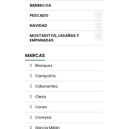
BARBACOA
PESCADO
NAVIDAD
MOSTADITOS, LASAÑAS Y
EMPANADAS
MARCAS
Blazquez
Campofrío
Catunambú
Clesa
Coren
Coreysa
García Millän