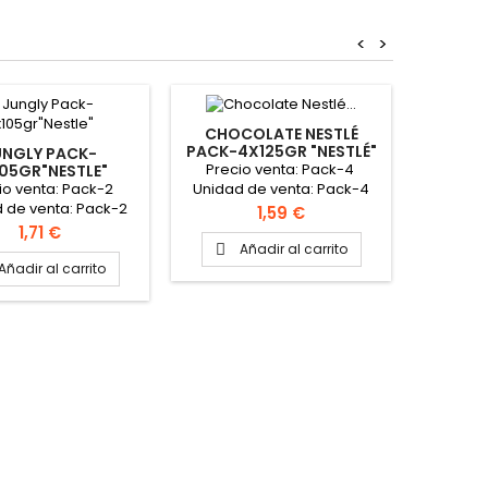
<
>
CHOCOLATE NESTLÉ
KIT 
PACK-4X125GR "NESTLÉ"
PACK-2
UNGLY PACK-
Precio venta: Pack-4
Preci
05GR"NESTLE"
io venta: Pack-2
Unidad de venta: Pack-4
Unidad
 de venta: Pack-2
Caja: 6 packs
Caja: 8
Precio
1,59 €
aja: 8 packs
bolitas
Precio
1,71 €
delici
Añadir al carrito
A


azuca
Añadir al carrito
calcio
l