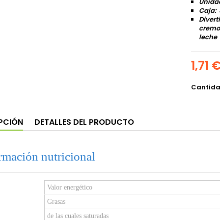
Unida
Caja: 
Divert
cremos
leche
1,71 
Cantid
PCIÓN
DETALLES DEL PRODUCTO
rmación nutricional
Valor energético
Grasas
de las cuales saturadas