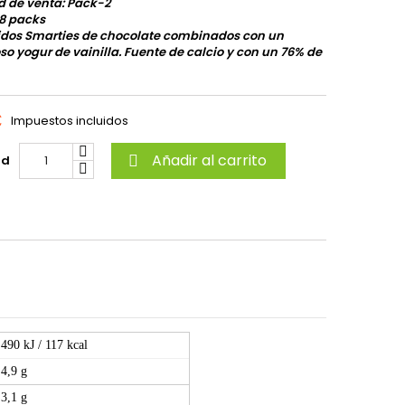
d de venta: Pack-2
8 packs
idos Smarties de chocolate combinados con un
o yogur de vainilla. Fuente de calcio y con un 76% de
€
Impuestos incluidos
Añadir al carrito
ad

490 kJ / 117 kcal
4,9 g
3,1 g