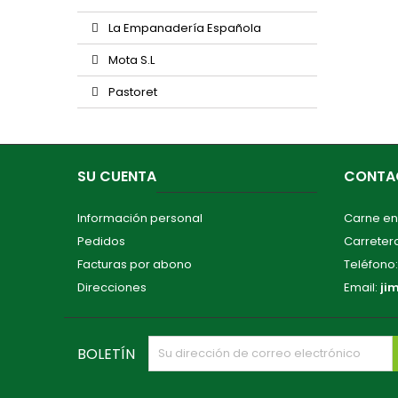
La Empanadería Española
Mota S.L
Pastoret
SU CUENTA
CONTA
Información personal
Carne en
Pedidos
Carretera
Facturas por abono
Teléfono
Direcciones
Email:
ji
BOLETÍN