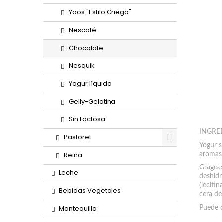
Yaos "Estilo Griego"
Nescafé
Chocolate
Nesquik
Yogur líquido
Gelly-Gelatina
Sin Lactosa
INGRE
Pastoret
Yogur s
Reina
aromas
Grageas
Leche
deshidr
(leciti
Bebidas Vegetales
cera de
Mantequilla
Puede 