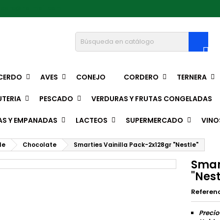
pedro@hotmail.com

CERDO
AVES
CONEJO
CORDERO
TERNERA
TERIA
PESCADO
VERDURAS Y FRUTAS CONGELADAS
AS Y EMPANADAS
LACTEOS
SUPERMERCADO
VINO
le
Chocolate
Smarties Vainilla Pack-2x128gr "Nestle"
Smar
"Nest
Referen
Precio