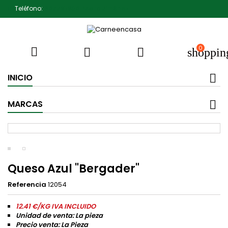
Teléfono:
607791930 Pedro Jiménez
0



shoppin
INICIO
MARCAS
Queso Azul "Bergader"
Referencia
12054
12.41 €/KG IVA INCLUIDO
Unidad de venta: La pieza
Precio venta: La Pieza