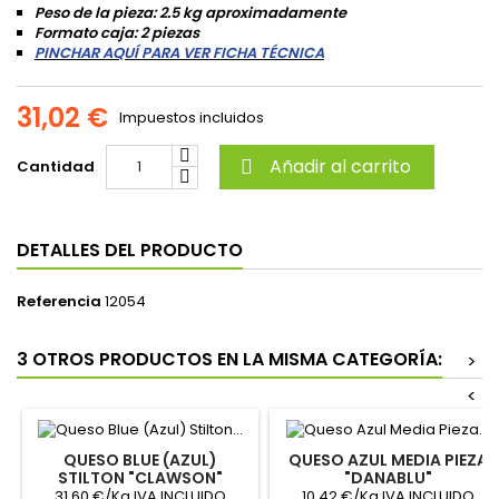
Peso de la pieza: 2.5 kg aproximadamente
Formato caja: 2 piezas
PINCHAR AQUÍ PARA VER FICHA TÉCNICA
31,02 €
Impuestos incluidos
Añadir al carrito
Cantidad

DETALLES DEL PRODUCTO
Referencia
12054
3 OTROS PRODUCTOS EN LA MISMA CATEGORÍA:
>
<
QUESO BLUE (AZUL)
QUESO AZUL MEDIA PIEZA
STILTON "CLAWSON"
"DANABLU"
31.60 €/Kg IVA INCLUIDO
10.42 €/Kg IVA INCLUIDO