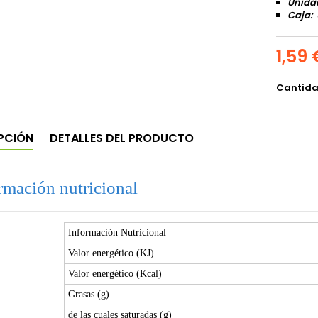
Unida
Caja: 
1,59 
Cantid
PCIÓN
DETALLES DEL PRODUCTO
rmación nutricional
Información Nutricional
Valor energético (KJ)
Valor energético (Kcal)
Grasas (g)
de las cuales saturadas (g)