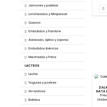
Jamones y paletas

Loncheados y Minipiezas
Quesos
Embutidos y Fiambre
Adobado, ajillos y sajonia
Embutidos ibéricos
Mechadas y Fritos
LACTEOS
Leche
Yogures y postres
DAL
Sin lactosa
NATA 
4X1
Prec
Unida
Batidos