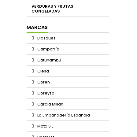
VERDURAS Y FRUTAS
CONGELADAS
MARCAS
Blazquez
Campofrío
Catunambú
Clesa
Coren
Coreysa
García Millän
La Empanadería Española
Mota S.L