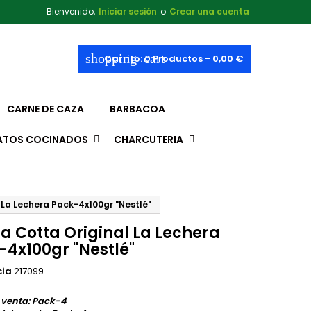
Bienvenido,
Iniciar sesión
o
Crear una cuenta
shopping_cart
Carrito:
0
Productos - 0,00 €
CARNE DE CAZA
BARBACOA
ATOS COCINADOS
CHARCUTERIA
 La Lechera Pack-4x100gr "Nestlé"
a Cotta Original La Lechera
-4x100gr "Nestlé"
cia
217099
 venta: Pack-4