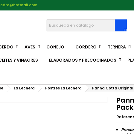
pedro@hotmail.com

CERDO
AVES
CONEJO
CORDERO
TERNERA
CEITES Y VINAGRES
ELABORADOS Y PRECOCINADOS
PL
le
La Lechera
Postres La Lechera
Panna Cotta Original
Pann
Pack
Referen
Precio