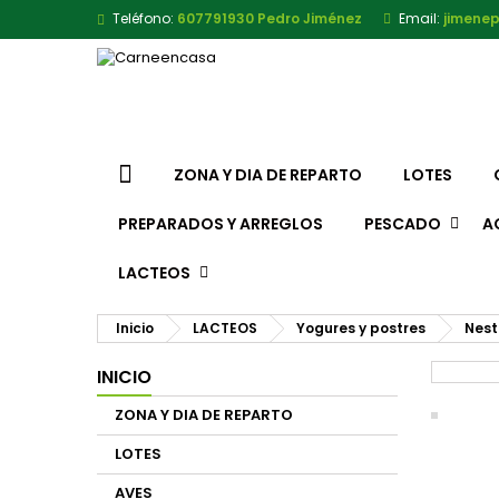
Teléfono:
607791930 Pedro Jiménez
Email:
jimene
ZONA Y DIA DE REPARTO
LOTES
PREPARADOS Y ARREGLOS
PESCADO
A
LACTEOS
Inicio
LACTEOS
Yogures y postres
Nest
INICIO
ZONA Y DIA DE REPARTO
LOTES
AVES