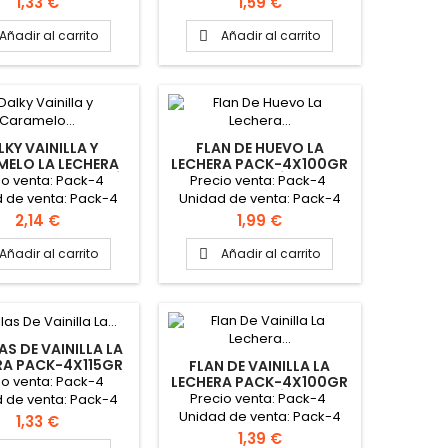
Precio
Precio
1,33 €
1,59 €
Añadir al carrito
Añadir al carrito

KY VAINILLA Y
FLAN DE HUEVO LA
ELO LA LECHERA
LECHERA PACK-4X100GR
X100GR "NESTLÉ"
"NESTLÉ"
io venta: Pack-4
Precio venta: Pack-4
 de venta: Pack-4
Unidad de venta: Pack-4
aja: 6 packs
Caja: 6 packs
Precio
Precio
2,14 €
1,99 €
Añadir al carrito
Añadir al carrito

AS DE VAINILLA LA
RA PACK-4X115GR
FLAN DE VAINILLA LA
"NESTLE"
io venta: Pack-4
LECHERA PACK-4X100GR
"NESTLÉ"
Precio venta: Pack-4
 de venta: Pack-4
Unidad de venta: Pack-4
Caja: 8 packs
Precio
1,33 €
Caja: 6 packs
Precio
1,39 €