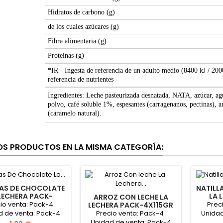
Hidratos de carbono (g)
de los cuales azúcares (g)
Fibra alimentaria (g)
Proteínas (g)
*IR - Ingesta de referencia de un adulto medio (8400 kJ / 20
referencia de nutrientes
Ingredientes: Leche pasteurizada desnatada, NATA, azúcar, 
polvo, café soluble 1%, espesantes (carragenanos, pectinas), a
(caramelo natural).
OS PRODUCTOS EN LA MISMA CATEGORÍA:
LAS DE CHOCOLATE
NATILL
LECHERA PACK-
LA 
ARROZ CON LECHE LA
115GR "NESTLE"
4X1
io venta: Pack-4
Prec
LECHERA PACK-4X115GR
"NESTLÉ"
Precio venta: Pack-4
d de venta: Pack-4
Unidad
Unidad de venta: Pack-4
Caja: 8 packs