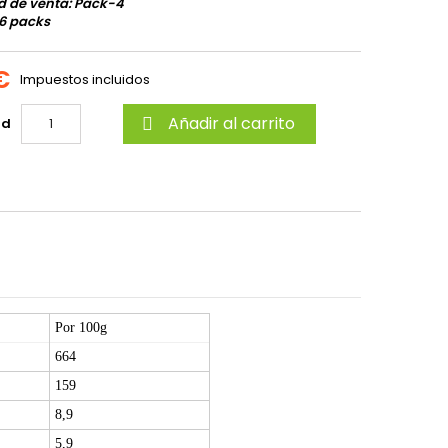
d de venta: Pack-4
6 packs
€
Impuestos incluidos
Añadir al carrito
ad

Por 100g
664
159
8,9
5,9