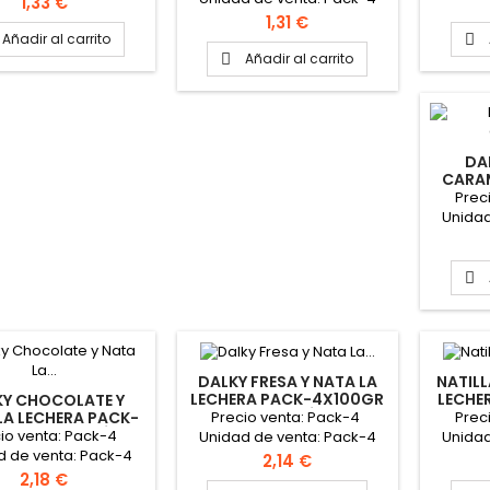
Precio
1,33 €
Caja: 6 packs
Precio
1,31 €
Añadir al carrito

Añadir al carrito

DAL
CARAM
PACK-4
Prec
Unidad
C

DALKY FRESA Y NATA LA
NATILL
LECHERA PACK-4X100GR
LECHE
KY CHOCOLATE Y
"NESTLÉ"
Precio venta: Pack-4
Prec
LA LECHERA PACK-
00GR "NESTLÉ"
io venta: Pack-4
Unidad de venta: Pack-4
Unidad
d de venta: Pack-4
Caja: 6 packs
Precio
2,14 €
Caja: 6 packs
Precio
2,18 €