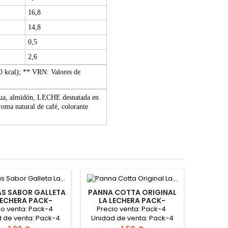
16,8
14,8
0,5
2,6
00 kcal); ** VRN: Valores de
agua, almidón, LECHE desnatada en
roma natural de café, colorante
AS SABOR GALLETA
PANNA COTTA ORIGINAL
LECHERA PACK-
LA LECHERA PACK-
15GR "NESTLE"
4X100GR "NESTLÉ"
io venta: Pack-4
Precio venta: Pack-4
 de venta: Pack-4
Unidad de venta: Pack-4
Caja: 8 packs
Caja: 6 packs