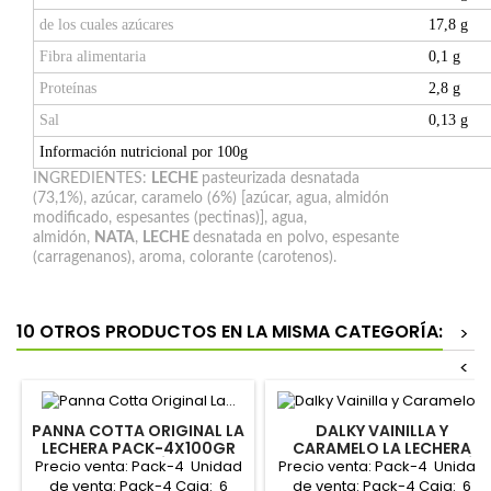
de los cuales azúcares
17,8 g
Fibra alimentaria
0,1 g
Proteínas
2,8 g
Sal
0,13 g
Información nutricional por 100g
INGREDIENTES:
LECHE
pasteurizada desnatada
(73,1%), azúcar, caramelo (6%) [azúcar, agua, almidón
modificado, espesantes (pectinas)], agua,
almidón,
NATA
,
LECHE
desnatada en polvo, espesante
(carragenanos), aroma, colorante (carotenos).
10 OTROS PRODUCTOS EN LA MISMA CATEGORÍA:
>
<
PANNA COTTA ORIGINAL LA
DALKY VAINILLA Y
LECHERA PACK-4X100GR
CARAMELO LA LECHERA
"NESTLÉ"
PACK-4X100GR "NESTLÉ"
Precio venta: Pack-4 Unidad
Precio venta: Pack-4 Unidad
de venta: Pack-4 Caja: 6
de venta: Pack-4 Caja: 6