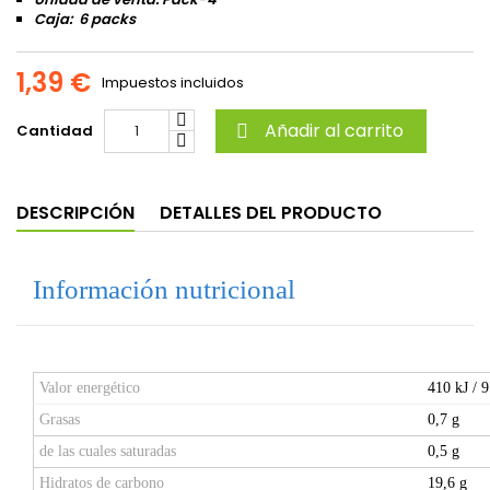
Caja: 6 packs
1,39 €
Impuestos incluidos
Añadir al carrito
Cantidad

DESCRIPCIÓN
DETALLES DEL PRODUCTO
Información nutricional
Valor energético
410 kJ / 9
Grasas
0,7 g
de las cuales saturadas
0,5 g
Hidratos de carbono
19,6 g