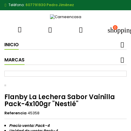
Teléfono:
607791930 Pedro Jiménez
0



shoppin
INICIO
MARCAS
Flanby La Lechera Sabor Vainilla
Pack-4x100gr "Nestlé"
Referencia
45358
Precio venta: Pack-4
Unidad de venta: Pack-4