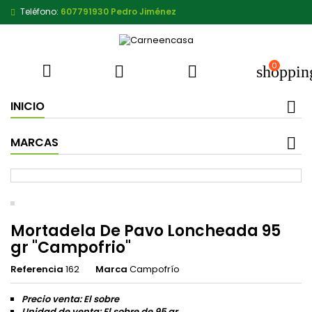
Teléfono:
607791930 Pedro Jiménez
0



shoppin
INICIO
MARCAS
Mortadela De Pavo Loncheada 95
gr "Campofrio"
Referencia
162
Marca
Campofrío
Precio venta: El sobre
Unidad de venta: El sobre de 95 gr