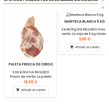
>
<
MANTECA BLANCA 5 KG
3.64€/Kg IVA INCLUIDO Precio
venta: La caja de 5 kg Unidad
de venta: La caja de 5 Kg
Precio
3,65 €
Añadir al carrito

PALETA FRESCA DE CERDO
3.00 €/KG IVA INCLUIDO
Precio de Venta: La paleta
Unidad de Venta: La paleta
Precio
16,50 €
Peso aproximado: 5.5 kg
Añadir al carrito
