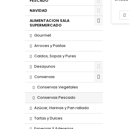
PESCADO
Forma
PINCH
NAVIDAD

ALIMENTACION SALA
SUPERMERCADO
Gourmet
Arroces y Pastas
Caldos, Sopas y Pures
Desayunos
Conservas
Conservas Vegetales
Conservas Pescado
Azúcar, Harinas y Pan rallado
Tartas y Dulces
Especias Y Aderezos