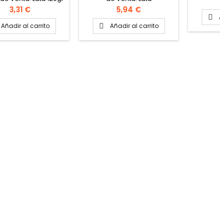
to caja: 24 latas
Precio
Precio
3,31 €
5,94 €
AR AQUÍ PARA VER

VIDEO
Añadir al carrito
Añadir al carrito
