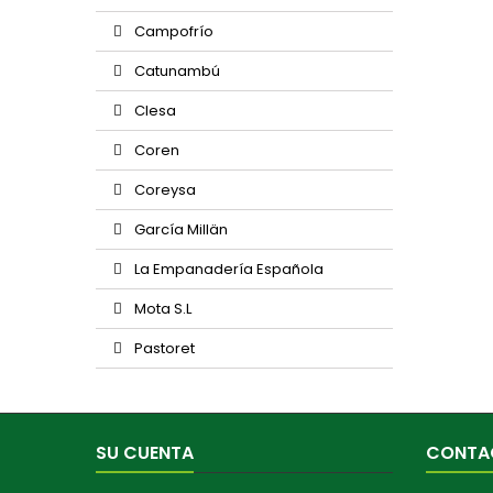
Campofrío
Catunambú
Clesa
Coren
Coreysa
García Millän
La Empanadería Española
Mota S.L
Pastoret
SU CUENTA
CONTA