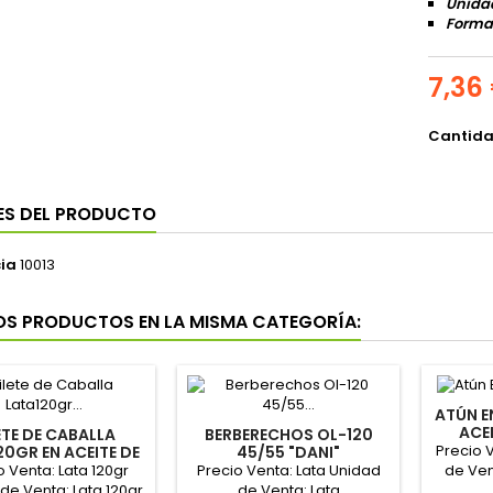
Unidad
Format
7,36
Cantid
ES DEL PRODUCTO
ia
10013
OS PRODUCTOS EN LA MISMA CATEGORÍA:
ATÚN E
ACE
ETE DE CABALLA
BERBERECHOS OL-120
Precio 
20GR EN ACEITE DE
45/55 "DANI"
IVA "HERPAC"
o Venta: Lata 120gr
Precio Venta: Lata Unidad
de Ven
de Venta: Lata 120gr
de Venta: Lata
c