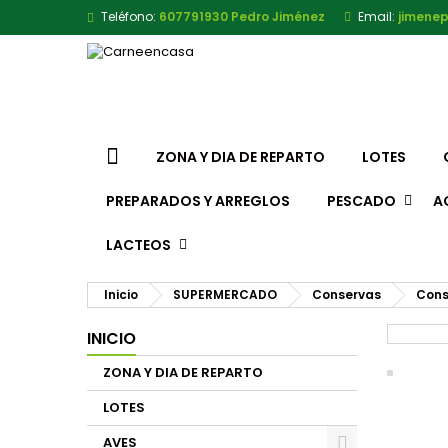
Teléfono:
607791930 Pedro Jiménez
Email:
jimene
ZONA Y DIA DE REPARTO
LOTES
PREPARADOS Y ARREGLOS
PESCADO
A
LACTEOS
Inicio
SUPERMERCADO
Conservas
Cons
INICIO
ZONA Y DIA DE REPARTO
LOTES
AVES