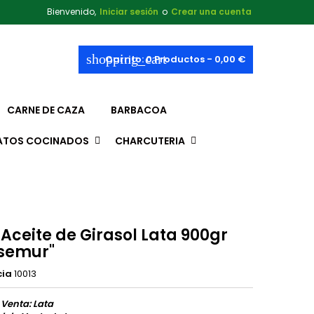
Bienvenido,
Iniciar sesión
o
Crear una cuenta
shopping_cart
Carrito:
0
Productos - 0,00 €
CARNE DE CAZA
BARBACOA
ATOS COCINADOS
CHARCUTERIA
Aceite de Girasol Lata 900gr
semur"
cia
10013
 Venta: Lata