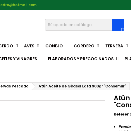
pedro@hotmail.com

CERDO
AVES
CONEJO
CORDERO
TERNERA
CEITES Y VINAGRES
ELABORADOS Y PRECOCINADOS
PL
ervas Pescado
Atún Aceite de Girasol Lata 900gr "Consemur"
Atún 
"Con
Referen
Precio