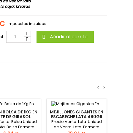
 de Venta: Lata
o caja: 12 latas
 €
Impuestos incluidos
Añadir al carrito
ad

<
>
N BOLSA DE 1KG EN
MEJILLONES GIGANTES EN
ITE DE GIRASOL
ESCABECHE LATA 490GR
LOMO 
"DORNA"
15 A 20 PIEZAS"LA HOYA"
Venta: Bolsa Unidad
Precio Venta: Lata Unidad
13.93
ta: Bolsa Formato
de Venta: Lata Formato
Unidad
aja: 16 bolsas
caja: 12 latas