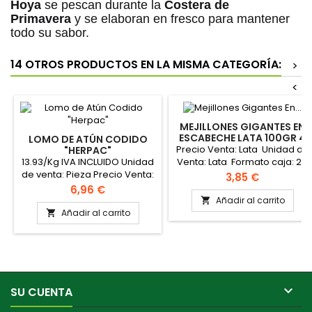
Hoya
se pescan durante la
Costera de
Primavera
y se elaboran en fresco para mantener
todo su sabor.
14 OTROS PRODUCTOS EN LA MISMA CATEGORÍA:
>
<
MEJILLONES GIGANTES EN
ESCABECHE LATA 100GR 4
LOMO DE ATÚN CODIDO
A 6 PIEZAS"HERPAC"
Precio Venta: Lata Unidad de
"HERPAC"
13.93/Kg IVA INCLUIDO Unidad
Venta: Lata Formato caja: 24
de venta: Pieza Precio Venta:
latas PINCHAR AQUI PARA VER
Precio
3,85 €
Pieza Peso aproximado
VIDEO
Precio
6,96 €
pieza: 500 gramos PINCHAR
Añadir al carrito

AQUÍ PARA VER VIDEO
Añadir al carrito


SU CUENTA