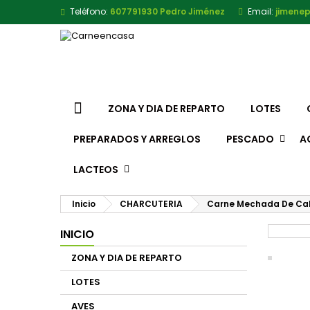
Teléfono:
607791930 Pedro Jiménez
Email:
jimene
ZONA Y DIA DE REPARTO
LOTES
PREPARADOS Y ARREGLOS
PESCADO
A
LACTEOS
Inicio
CHARCUTERIA
Carne Mechada De Cab
INICIO
ZONA Y DIA DE REPARTO
LOTES
AVES