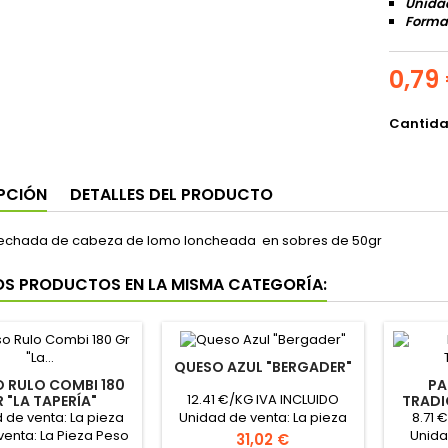
Unida
Format
0,79
Cantid
PCIÓN
DETALLES DEL PRODUCTO
chada de cabeza de lomo loncheada en sobres de 50gr
OS PRODUCTOS EN LA MISMA CATEGORÍA:
QUESO AZUL "BERGADER"
 RULO COMBI 180
PA
12.41 €/KG IVA INCLUIDO
 "LA TAPERÍA"
TRADI
 de venta: La pieza
8.71 
Unidad de venta: La pieza
venta: La Pieza Peso
Unida
Precio venta: La Pieza Peso
Precio
31,02 €