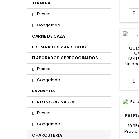
de la p
TERNERA
Fresca

Congelada
CARNE DE CAZA
PREPARADOS Y ARREGLOS
QUE
O
ELABORADOS Y PRECOCINADOS
"
18.41
Unidad
Fresco
Precio
Peso ap
Congelado

BARBACOA
PLATOS COCINADOS
Fresco
PALET
Congelado
19.95
Precio
CHARCUTERIA
de v