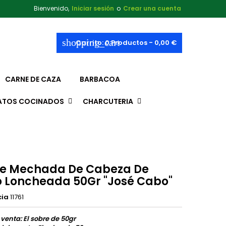
Bienvenido,
Iniciar sesión
o
Crear una cuenta
shopping_cart
Carrito:
0
Productos - 0,00 €
CARNE DE CAZA
BARBACOA
ATOS COCINADOS
CHARCUTERIA
e Mechada De Cabeza De
 Loncheada 50Gr "José Cabo"
cia
11761
 venta: El sobre de 50gr