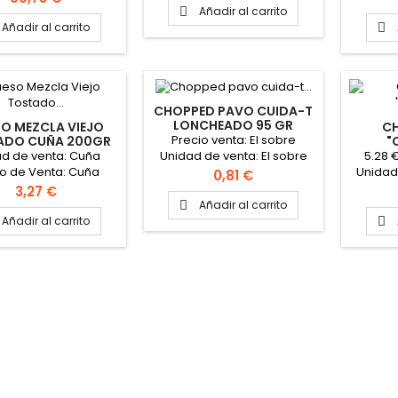
mado de la pieza : 5
cuñas PINCHAR AQUÍ PARA
Añadir al carrito

edencia: El Repilao-
VER FICHA TÉCNICA
Añadir al carrito

 de Jabugo (Huelva)
CHOPPED PAVO CUIDA-T
LONCHEADO 95 GR
O MEZCLA VIEJO
C
"CAMPOFRÍO"
Precio venta: El sobre
ADO CUÑA 200GR
"
"LA LEYENDA"
ad de venta: Cuña
5.28 
Unidad de venta: El sobre
io de Venta: Cuña
Unidad
95 gr Formato caja: 12
Precio
0,81 €
proximado cuña 200
Precio
Sobres
Precio
3,27 €
che: Vaca, oveja y
Peso 
Añadir al carrito

 Formato caja: 12
pieza: 
Añadir al carrito

cuñas