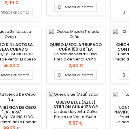
ieza: 180 gr Formato
Precio d
de la pieza: 2.5 kg
Precio
2,09 €
caja: 6 piezas
aproxim
aproximadamente Formato
Añadir al carrito

Forma
caja: 2 piezas PINCHAR
Añadir al carrito

AQUÍ PARA VER FICHA
TÉCNICA
SO SIN LACTOSA
QUESO MEZCLA TRUFADO
CHICH
VEJA CURADO
CUÑA 150 GR "LA
CON 
CAMPOLLANO"
LEYENDA"
 €/Kg IVA INCLUIDO
Unidad de venta: Cuña
Unida
 de venta: El queso
Precio de Venta: Cuña
Precio d
 de Venta: El queso
Peso aproximado cuña 150
aproxi
Precio
Precio
55,23 €
2,84 €
roximado la pieza 3
gr Leche: Vaca, cabra y
kg
oveja Formato caja: 14
Añadir al carrito
Añadir al carrito


cuñas
QUESO BLUE (AZUL)
STILTON CUÑA 125 GR
A IBÉRICA DE CEBO
LONG
"CLAWSON"
Unidad de venta: Cuña
"LA JARA"
NAVID
GR
€/Kg IVA INCLUIDO
Preci
Precio de Venta: Cuña
 venta: Pieza Unidad
Unidad
Peso aproximado cuña
Precio
5,87 €
enta: Pieza Peso
40 gr
100gr Formato caja: 12
Precio
99,75 €