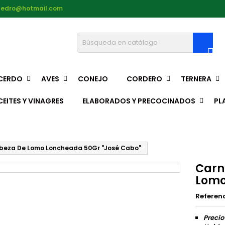
pedro@hotmail.com

CERDO
AVES
CONEJO
CORDERO
TERNERA
CEITES Y VINAGRES
ELABORADOS Y PRECOCINADOS
PL
eza De Lomo Loncheada 50Gr "José Cabo"
Carn
Lomo
Referen
Precio