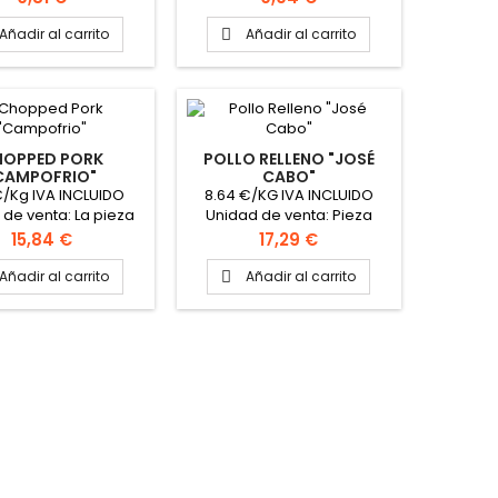
Sobres
Añadir al carrito
Añadir al carrito

HOPPED PORK
POLLO RELLENO "JOSÉ
CAMPOFRIO"
CABO"
€/Kg IVA INCLUIDO
8.64 €/KG IVA INCLUIDO
 de venta: La pieza
Unidad de venta: Pieza
 de Venta: La pieza
Precio de Venta: Pieza Peso
Precio
Precio
15,84 €
17,29 €
aproximado de la
aproximado la pieza 2Kg
3Kg Formato caja: 2
PINCHAR AQUÍ PARA VER
Añadir al carrito
Añadir al carrito

piezas
FICHA TÉCNICA