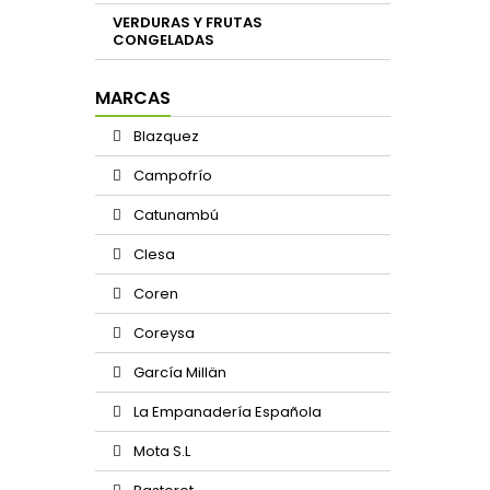
VERDURAS Y FRUTAS
CONGELADAS
MARCAS
Blazquez
Campofrío
Catunambú
Clesa
Coren
Coreysa
García Millän
La Empanadería Española
Mota S.L