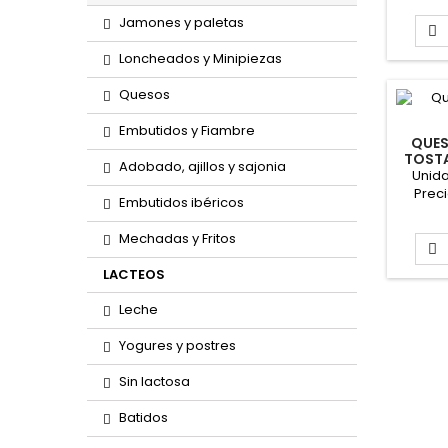
aproxi
Jamones y paletas
kg Proc

Sierra
Loncheados y Minipiezas
Quesos
Embutidos y Fiambre
QUES
TOST
Adobado, ajillos y sajonia
Unid
Prec
Embutidos ibéricos
Peso a
gr Le
Mechadas y Fritos
cabra

LACTEOS
Leche
Yogures y postres
Sin lactosa
Batidos