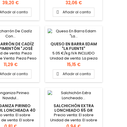
e Venta: Pieza Peso
Precio de Venta: Pieza Peso
Precio
Precio
39,20 €
32,06 €
ado la pieza 4.5Kg
aproximado la pieza: 5.4Kg
to caja: 2 Piezas
Añadir al carrito
Añadir al carrito

ARRÓN DE CADÍZ
QUESO EN BARRA EDAM
PIMENTÓN "JOSÉ
"LA FUENTE"
CABO"
d de venta: Pieza
5.05 €/kg IVA INCLUIDO
e Venta: Pieza Peso
Unidad de venta: La pieza
mado la pieza 1Kg
Precio venta: La Pieza Peso
Precio
Precio
11,29 €
15,15 €
de la pieza: 3 kg
aproximadamente Formato
Añadir al carrito
Añadir al carrito

caja: 4 piezas
ANIZA PIRINEO
SALCHICHÓN EXTRA
UL LONCHEADA 40
LONCHEADO 65 GR
 "CAMPOFRIO"
"REVILLA"
o venta: El sobre
Precio venta: El sobre
 de venta: El sobre
Unidad de venta: El sobre
 Formato caja: 18
de 65 gr Caja de 17 Sobres
Precio
Precio
0,81 €
0,94 €