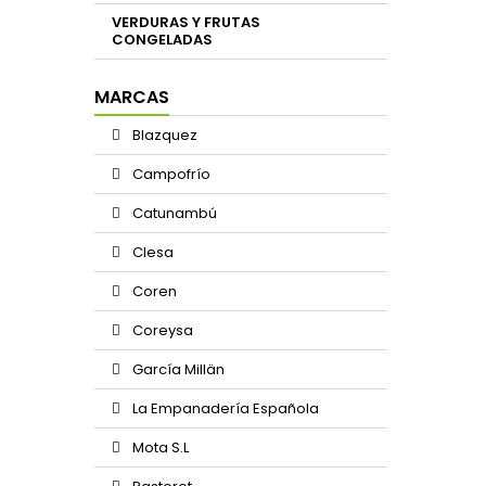
VERDURAS Y FRUTAS
CONGELADAS
MARCAS
Blazquez
Campofrío
Catunambú
Clesa
Coren
Coreysa
García Millän
La Empanadería Española
Mota S.L