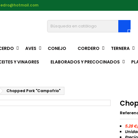
pedro@hotmail.com

CERDO
AVES
CONEJO
CORDERO
TERNERA
CEITES Y VINAGRES
ELABORADOS Y PRECOCINADOS
PL
Chopped Pork "Campofrio"
Chop
Referen
5.28 €
Unidad
Precio