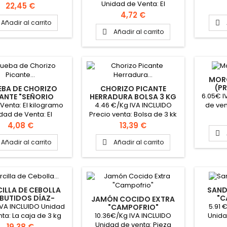
Unidad de Venta: El
de Venta: Pieza Peso
Precio d
Precio
22,45 €
kilogramo PINCHAR AQUÍ
mado la pieza 2.1Kg
aproxi
Precio
4,72 €
PARA VER FICHA TÉCNICA
Añadir al carrito

Añadir al carrito

MORC
(P
EBA DE CHORIZO
CHORIZO PICANTE
6.05€ I
ANTE "SEÑORIO
HERRADURA BOLSA 3 KG
TREMEÑO" (POR
"SEÑORÍO EXTREMEÑO"
 Venta: El kilogramo
4.46 €/Kg IVA INCLUIDO
de ven
ENCARGO)
dad de Venta: El
Precio venta: Bolsa de 3 kk
kilogramo
Unidad de venta: Bolsa de 3
Precio
Precio
4,08 €
13,39 €
kg Formato caja: 2 bolsas

de 3 kg PINCHAR AQUÍ PARA
Añadir al carrito
Añadir al carrito

VER FICHA TÉCNICA
ILLA DE CEBOLLA
SAND
BUTIDOS DÍAZ-
"C
JAMÓN COCIDO EXTRA
DA" (PRODUCTO
IVA INCLUIDO Unidad
5.91 
"CAMPOFRIO"
OR ENCARGO)
10.36€/Kg IVA INCLUIDO
ta: La caja de 3 kg
Unida
Unidad de venta: Pieza
aprox.
Precio d
Precio
19,38 €