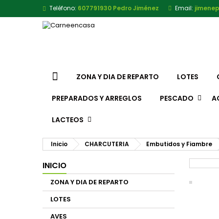
Teléfono:
607791930 Pedro Jiménez
Email:
jimene
ZONA Y DIA DE REPARTO
LOTES
PREPARADOS Y ARREGLOS
PESCADO
A
LACTEOS
Inicio
CHARCUTERIA
Embutidos y Fiambre
INICIO
ZONA Y DIA DE REPARTO
LOTES
AVES