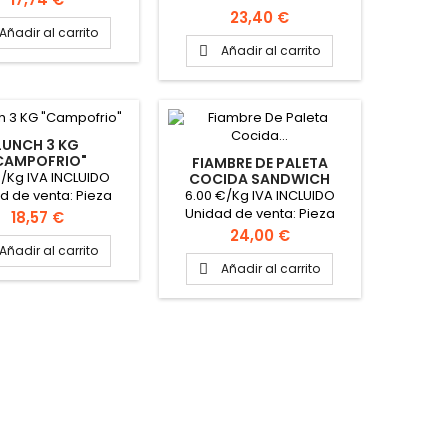
Precio de Venta: Pieza Peso
mado la pieza 3Kg
Precio
23,40 €
aproximado la pieza
 caja: 2 Piezas de 3
Añadir al carrito
2.125Kg Formato caja: 2
CHAR AQUÍ PARA VER
Añadir al carrito

Piezas PINCHAR AQUÍ PARA
ICHA TÉCNICA
VER FICHA TÉCNICA
LUNCH 3 KG
CAMPOFRIO"
FIAMBRE DE PALETA
€/Kg IVA INCLUIDO
COCIDA SANDWICH
"CAMPOFRIO"
6.00 €/Kg IVA INCLUIDO
d de venta: Pieza
Unidad de venta: Pieza
e Venta: Pieza Peso
Precio
18,57 €
Precio de Venta: Pieza Peso
mado la pieza 3Kg
Precio
24,00 €
aproximado la pieza 4Kg
Añadir al carrito
Añadir al carrito
