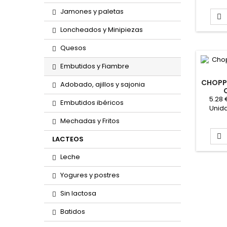
Jamones y paletas

Loncheados y Minipiezas
Quesos
Embutidos y Fiambre
CHOPPE
Adobado, ajillos y sajonia
5.28 
Embutidos ibéricos
Unida
Precio 
Mechadas y Fritos
aprox

LACTEOS
Leche
Yogures y postres
Sin lactosa
Batidos