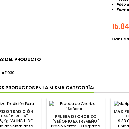
Peso a
Format
15,8
Cantid
ES DEL PRODUCTO
ia
11039
OS PRODUCTOS EN LA MISMA CATEGORÍA:
RIZO TRADICIÓN
MAXIPE
TRA "REVILLA"
C
PRUEBA DE CHORIZO
€/Kg IVA INCLUIDO
9.83 
"SEÑORIO EXTREMEÑO"
(POR ENCARGO)
Precio Venta: El Kilogramo
d de venta: Pieza
Unida