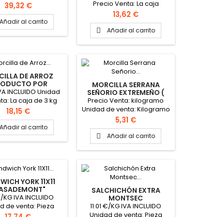
Precio Venta: La caja
e Venta: Pieza Peso
Precio
39,32 €
Unidad de venta: Caja de 1.5
mado la pieza 4Kg
Precio
13,62 €
Kg PINCHAR AQUÍ PARA VER
Añadir al carrito
FICHA TÉCNICA
Añadir al carrito

ILLA DE ARROZ
RODUCTO POR
MORCILLA SERRANA
ENCARGO)
VA INCLUIDO Unidad
SEÑORIO EXTREMEÑO (
IDEAL COCINAR)
Precio Venta: kilogramo
ta: La caja de 3 kg
Unidad de venta: Kilogramo
aprox.
Precio
18,15 €
Precio
5,31 €
Añadir al carrito
Añadir al carrito

WICH YORK 11X11
ASADEMONT"
SALCHICHÓN EXTRA
€/KG IVA INCLUIDO
MONTSEC
"CASADEMONT"
11.01 €/KG IVA INCLUIDO
d de venta: Pieza
Unidad de venta: Pieza
e Venta: Pieza Peso
Precio
17,74 €