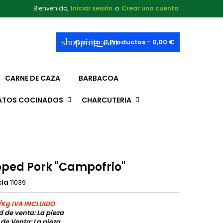
Bienvenido,
Iniciar sesión
o
Crear una cuenta
shopping_cart
Carrito:
0
Productos - 0,00 €
CARNE DE CAZA
BARBACOA
ATOS COCINADOS
CHARCUTERIA
ped Pork "Campofrio"
cia
11039
/Kg IVA INCLUIDO
 de venta: La pieza
 de Venta: La pieza