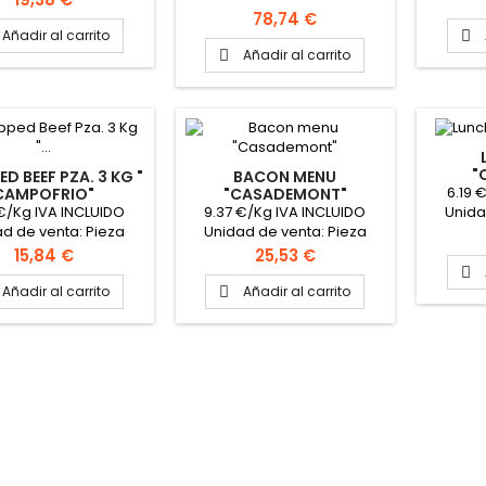
Precio de Venta: Pieza Peso
aproxi
Precio
78,74 €
aproximado la pieza 7.6Kg
Formato
Añadir al carrito

Kg PIN
Añadir al carrito

F
"
D BEEF PZA. 3 KG "
BACON MENU
6.19 
CAMPOFRIO"
"CASADEMONT"
€/Kg IVA INCLUIDO
9.37 €/Kg IVA INCLUIDO
Unida
d de venta: Pieza
Unidad de venta: Pieza
Precio d
de Venta: Pieza Peso
Precio de Venta: Pieza Peso
aproxi
Precio
Precio
15,84 €
25,53 €
imado la pieza 3Kg
aproximado la pieza 3Kg

PINCHAR AQUÍ PARA VER
Añadir al carrito
Añadir al carrito

FICHA TÉCNICA