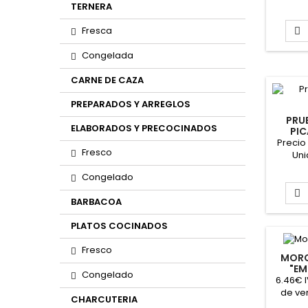
Precio 
TERNERA
aproxi
Fresca

Congelada
CARNE DE CAZA
PREPARADOS Y ARREGLOS
PRU
ELABORADOS Y PRECOCINADOS
PIC
EX
Precio
Fresco
Uni
Congelado

BARBACOA
PLATOS COCINADOS
Fresco
MORC
"EM
Congelado
ARAN
6.46€ 
P
de ven
CHARCUTERIA