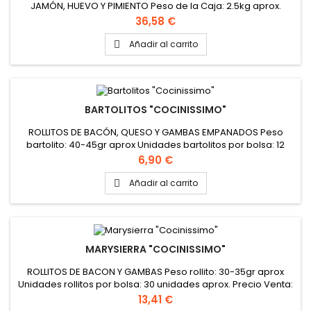
JAMÓN, HUEVO Y PIMIENTO Peso de la Caja: 2.5kg aprox.
Unidades por caja: 9 unidades Peso aprox. del flamenquín
Precio
36,58 €
270gr aprox. PINCHAR AQUÍ PARA VER VIDEO PINCHAR AQUI
PARA VER FICHA TÉCNICA
Añadir al carrito

BARTOLITOS "COCINISSIMO"
ROLLITOS DE BACÓN, QUESO Y GAMBAS EMPANADOS Peso
bartolito: 40-45gr aprox Unidades bartolitos por bolsa: 12
unidades aprox. Precio Venta: Bolsa de 500gr Unidad de
Precio
6,90 €
Venta: Bolsa de 500gr. Caja de 6 Bolsas de 500gr Peso de la
Caja: 3 kg PINCHAR AQUÍ PARA VER VIDEO
Añadir al carrito

MARYSIERRA "COCINISSIMO"
ROLLITOS DE BACON Y GAMBAS Peso rollito: 30-35gr aprox
Unidades rollitos por bolsa: 30 unidades aprox. Precio Venta:
Bolsa de 1kg Unidad de Venta: Bolsa de 1kg Caja de 3 bolsas
Precio
13,41 €
de 1kg Peso de la Caja: 3 kg