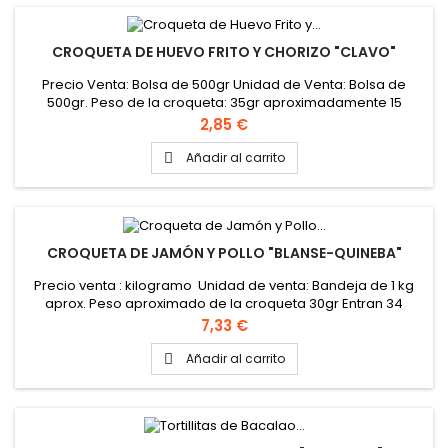
CROQUETA DE HUEVO FRITO Y CHORIZO "CLAVO"
Precio Venta: Bolsa de 500gr Unidad de Venta: Bolsa de
500gr. Peso de la croqueta: 35gr aproximadamente 15
croquetas aproximadamente por bolsa de 500 gr Formato
Precio
2,85 €
caja: 6 bolsas de 500gr Peso de la Caja: 3 kg
Añadir al carrito

CROQUETA DE JAMÓN Y POLLO "BLANSE-QUINEBA"
Precio venta : kilogramo Unidad de venta: Bandeja de 1 kg
aprox. Peso aproximado de la croqueta 30gr Entran 34
croquetas aproximadamente en el kg PINCHAR AQUÍ PARA
Precio
7,33 €
VER FICHA TÉCNICA
Añadir al carrito
