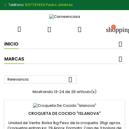
Teléfono:
607791930 Pedro Jiménez
0



shoppin
INICIO
MARCAS

Relevancia
Mostrando 13-24 de 26 artículo(s)
CROQUETA DE COCIDO "ISLANOVA"
Unidad de Venta: Bolsa 1kg Peso de la croqueta: 35gr aprox.
Croquetas entran kg: 29 Aprox. Formato: Caja de 3 bolsas de