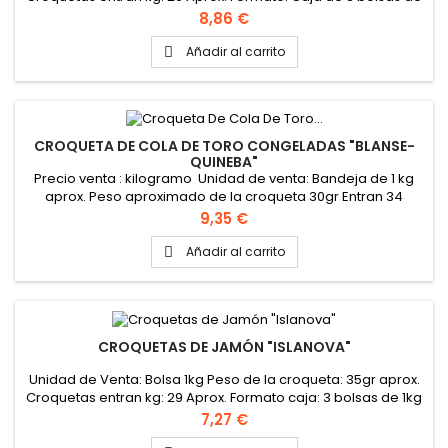
1kg
Precio
8,86 €
Añadir al carrito

CROQUETA DE COLA DE TORO CONGELADAS "BLANSE-
QUINEBA"
Precio venta : kilogramo Unidad de venta: Bandeja de 1 kg
aprox. Peso aproximado de la croqueta 30gr Entran 34
croquetas aproximadamente en el kg PINCHAR AQUÍ PARA
Precio
9,35 €
VER FICHA TÉCNICA
Añadir al carrito

CROQUETAS DE JAMÓN "ISLANOVA"
Unidad de Venta: Bolsa 1kg Peso de la croqueta: 35gr aprox.
Croquetas entran kg: 29 Aprox. Formato caja: 3 bolsas de 1kg
Precio
7,27 €