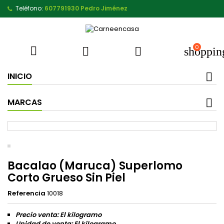
Teléfono:
607791930 Pedro Jiménez
0



shoppin
INICIO
MARCAS
Bacalao (Maruca) Superlomo
Corto Grueso Sin Piel
Referencia
10018
Precio venta: El kilogramo
Unidad de venta: El kilogramo