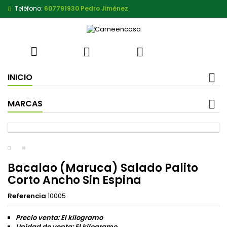
Teléfono:
607791930 Pedro Jiménez



INICIO
MARCAS
Bacalao (Maruca) Salado Palito
Corto Ancho Sin Espina
Referencia
10005
Precio venta: El kilogramo
Unidad de venta: El kilogramo