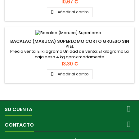
Precio
10,67 €
Añadir al carrito

BACALAO (MARUCA) SUPERLOMO CORTO GRUESO SIN
PIEL
Precio venta: El kilogramo Unidad de venta: El kilogramo La
caja pesa 4 kg aproximadamente
Precio
13,30 €
Añadir al carrito


SU CUENTA

CONTACTO