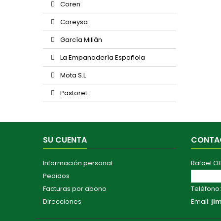
Coren
Coreysa
García Millän
La Empanadería Española
Mota S.L
Pastoret
SU CUENTA
CONTA
Información personal
Rafael Ol
Pedidos
Av. Maest
Facturas por abono
Teléfono
Direcciones
Email:
ji