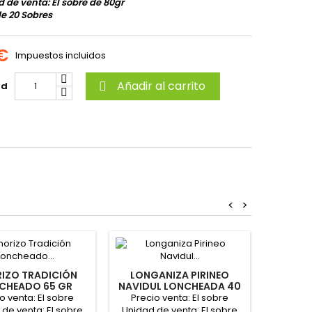
 de venta: El sobre de 80gr
e 20 Sobres
 €
Impuestos incluidos
Añadir al carrito
ad

<
>
IZO TRADICIÓN
LONGANIZA PIRINEO
MORT
CHEADO 65 GR
NAVIDUL LONCHEADA 40
LON
"REVILLA"
GR "CAMPOFRIO"
"
o venta: El sobre
Precio venta: El sobre
Preci
de venta: El sobre
Unidad de venta: El sobre
Unidad 