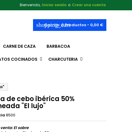
Bienvenido,
Iniciar sesión
o
Crear una cuenta
shopping_cart
Carrito:
0
Productos - 0,00 €
CARNE DE CAZA
BARBACOA
ATOS COCINADOS
CHARCUTERIA
jo"
ta de cebo ibérica 50%
eada "El lujo"
cia
8500
 venta: El sobre