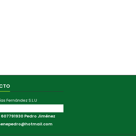
CTO
ías Fernández S.L.U
ranza Aérea, 41011 Sevilla
:
607791930 Pedro Jiménez
menepedro@hotmail.com