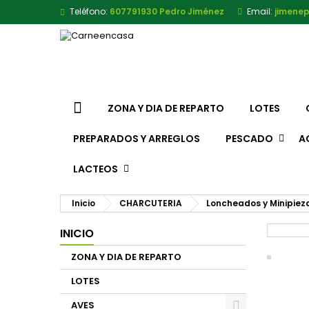
Teléfono:
607791930 Pedro Jiménez
Email:
jimene
ZONA Y DIA DE REPARTO
LOTES
PREPARADOS Y ARREGLOS
PESCADO
A
LACTEOS
Inicio
CHARCUTERIA
Loncheados y Minipiez
INICIO
ZONA Y DIA DE REPARTO
LOTES
AVES