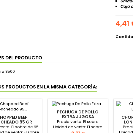
Unidad
Caja d
4,41
Cantid
ES DEL PRODUCTO
ia
8500
OS PRODUCTOS EN LA MISMA CATEGORÍA:
PECHUGA DE POLLO
EXTRA JUGOSA
HOPPED BEEF
CHOR
LONCHEADA 80GR
Precio venta: El sobre
CHEADO 95 GR
LON
"CAMPOFRIO"
CAMPOFRIO"
venta: El sobre de 95
Preci
Unidad de venta: El sobre
ad de venta: El sobre
Unidad 
de 80gr Caja de 18 Sobres