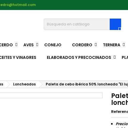
pedro@hotmail.com

CERDO
AVES
CONEJO
CORDERO
TERNERA
CEITES Y VINAGRES
ELABORADOS Y PRECOCINADOS
PL
as
Loncheados
Paleta de cebo ibérica 50% loncheada "El lu
Pale
lonch
Referen
Precio