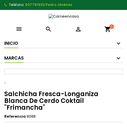
Teléfono:
607791930 Pedro Jiménez
0



shopping_cart
INICIO
MARCAS
Salchicha Fresca-Longaniza
Blanca De Cerdo Coktail
"Frimancha"
Referencia
8088