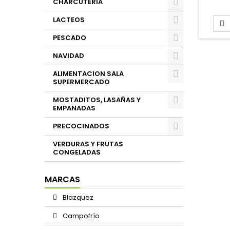
CHARCUTERIA
hamb
LACTEOS
Caja: 

Peso 
PESCADO
NAVIDAD
ALIMENTACION SALA
SUPERMERCADO
MOSTADITOS, LASAÑAS Y
EMPANADAS
PRECOCINADOS
VERDURAS Y FRUTAS
CONGELADAS
MARCAS
Blazquez
Campofrío