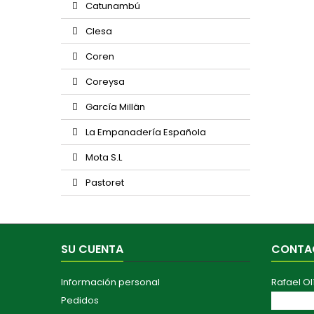
Catunambú
Clesa
Coren
Coreysa
García Millän
La Empanadería Española
Mota S.L
Pastoret
SU CUENTA
CONTA
Información personal
Rafael Ol
Pedidos
Av. Maest