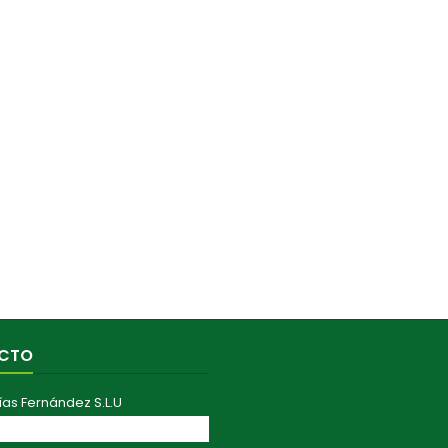
CTO
ías Fernández S.L.U
ranza Aérea, 41011 Sevilla