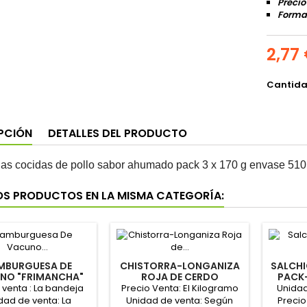
Precio
Format
2,77
Cantid
PCIÓN
DETALLES DEL PRODUCTO
as cocidas de pollo sabor ahumado pack 3 x 170 g envase 510 g
OS PRODUCTOS EN LA MISMA CATEGORÍA:
MBURGUESA DE
CHISTORRA-LONGANIZA
SALCH
NO "FRIMANCHA"
ROJA DE CERDO
PACK
OR ENCARGO)
"FRIMANCHA"
(P
 venta : La bandeja
Precio Venta: El Kilogramo
Unidad
dad de venta: La
Unidad de venta: Según
Precio