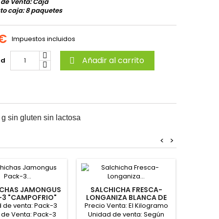
 de Venta: Caja
o caja: 8 paquetes
 €
Impuestos incluidos
Añadir al carrito
ad

 sin gluten sin lactosa
<
>
SALCHI
PAQ
ICHAS JAMONGUS
SALCHICHA FRESCA-
"
2.24€/pa
-3 "CAMPOFRIO"
LONGANIZA BLANCA DE
OR ENCARGO)
CERDO COKTAIL
 de venta: Pack-3
Precio Venta: El Kilogramo
venta:
"FRIMANCHA"
 de Venta: Pack-3
Unidad de venta: Según
Venta