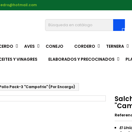
pedro@hotmail.com

CERDO
AVES
CONEJO
CORDERO
TERNERA
CEITES Y VINAGRES
ELABORADOS Y PRECOCINADOS
PL
Pollo Pack-3 "Campofrio" (Por Encargo)
Salc
"Cam
Referen
El Uni