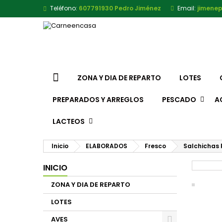
Teléfono:
607791930 Pedro Jiménez
Email:
jimene
ZONA Y DIA DE REPARTO
LOTES
PREPARADOS Y ARREGLOS
PESCADO
A
LACTEOS
Inicio
ELABORADOS
Fresco
Salchichas 
INICIO
ZONA Y DIA DE REPARTO
LOTES
AVES