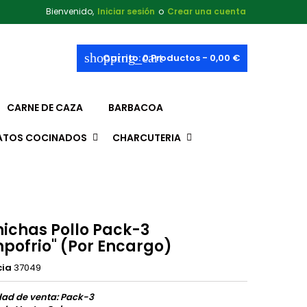
Bienvenido,
Iniciar sesión
o
Crear una cuenta
shopping_cart
Carrito:
0
Productos - 0,00 €
CARNE DE CAZA
BARBACOA
ATOS COCINADOS
CHARCUTERIA
hichas Pollo Pack-3
pofrio" (Por Encargo)
cia
37049
dad de venta: Pack-3