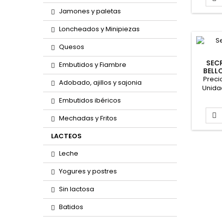
Jamones y paletas
Loncheados y Minipiezas
Quesos
SEC
Embutidos y Fiambre
BELL
Preci
Adobado, ajillos y sajonia
Unida
Formato
Embutidos ibéricos

Mechadas y Fritos
LACTEOS
Leche
Yogures y postres
Sin lactosa
Batidos