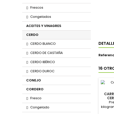
Frescos
Congelados
ACEITES Y VINAGRES
CERDO
DETALL
CERDO BLANCO
CERDO DE CASTAÑA
Referenc
CERDO IBÉRICO
16 OTR
CERDO DUROC
CONEJO
CORDERO
CARR
CE
Fresco
FR
Pre
kilogra
Congelado
El Kil