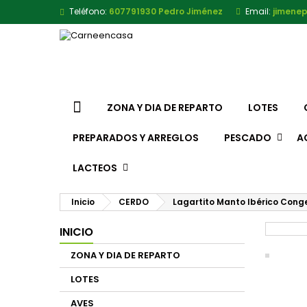
Teléfono:
607791930 Pedro Jiménez
Email:
jimene
ZONA Y DIA DE REPARTO
LOTES
PREPARADOS Y ARREGLOS
PESCADO
A
LACTEOS
Inicio
CERDO
Lagartito Manto Ibérico Cong
INICIO
ZONA Y DIA DE REPARTO
LOTES
AVES