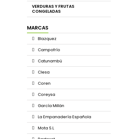
VERDURAS Y FRUTAS
CONGELADAS
MARCAS
Blazquez
Campofrío
Catunambú
Clesa
Coren
Coreysa
García Millän
La Empanadería Española
Mota S.L