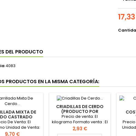
17,33
Cantid
ES DEL PRODUCTO
ia
4083
OS PRODUCTOS EN LA MISMA CATEGORÍA:
CRIADILLAS DE CERDO
(PRODUCTO POR
ILLADA MIXTA DE
COS
ENCARGO)
Precio de venta: El
RDO CASTRADO
ESCA "FRIBÍN"
cio De Venta: El
Precio
kilogramo Formato venta : El
mo Unidad de Venta:
Unidad
kilogramo
Precio
2,93 €
ogramo PINCHAR AQUÍ
For
Precio
9,70 €