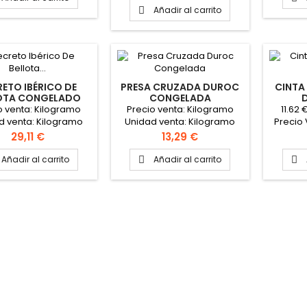
PINCHAR AQUÍ PARA VER
Añadir al carrito

FICHA TÉCNICA
RETO IBÉRICO DE
PRESA CRUZADA DUROC
CINTA
OTA CONGELADO
CONGELADA
(BLAQUEZ)
o venta: Kilogramo
Precio venta: Kilogramo
11.62
d venta: Kilogramo
Unidad venta: Kilogramo
Precio 
 caja: 5 kilogramos
Formato caja: 10 kilogramos
Unidad
Precio
Precio
29,11 €
13,29 €
PINCHAR AQUÍ PARA VER
Pes
FICHA TÉCNICA
Añadir al carrito
Añadir al carrito

