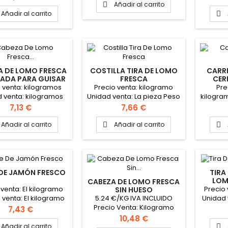
VER FICHA TÉCNICA
en
Añadir al carrito

nece
Añadir al carrito

A DE LOMO FRESCA
COSTILLA TIRA DE LOMO
CARRI
ADA PARA GUISAR
FRESCA
CER
FADO-CALDERETA)
CONG
 venta: kilogramos
Precio venta: kilogramo
Pre
 venta: kilogramos
Unidad venta: La pieza Peso
kilogra
rmato Cortado y
aproximado la pieza 1
El Kilo
Precio
Precio
7,13 €
7,66 €
nvasado según
kilogramo
1
sidad del cliente
Añadir al carrito
Añadir al carrito


 DE JAMÓN FRESCO
TIRA
LOM
CABEZA DE LOMO FRESCA
 venta: El kilogramo
Precio 
SIN HUESO
5.24 €/KG IVA INCLUIDO
 venta: El kilogramo
Unidad 
Precio Venta: Kilogramo
mato: Cortado y
Peso 
Precio
7,43 €
Unidad de Venta: La cabeza
nvasado según
Precio
10,48 €
Peso aproximado: 2 kg
sidad del cliente
Añadir al carrito
