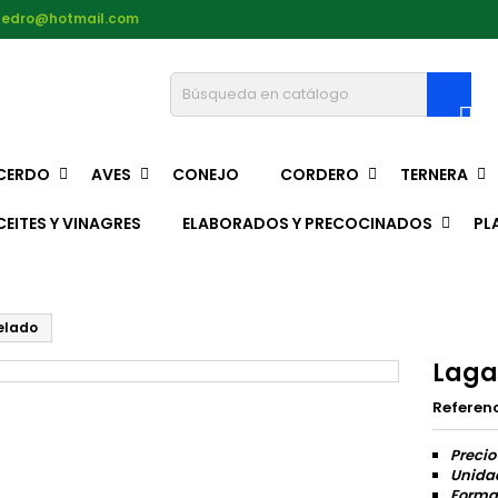
pedro@hotmail.com

CERDO
AVES
CONEJO
CORDERO
TERNERA
CEITES Y VINAGRES
ELABORADOS Y PRECOCINADOS
PL
elado
Laga
Referen
Precio
Unida
Format