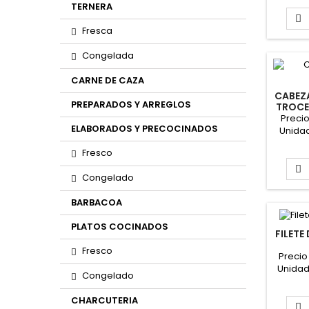
PARA 
TERNERA

Fresca
Congelada
CARNE DE CAZA
CABEZ
PREPARADOS Y ARREGLOS
TROCE
(ESTO
Precio
ELABORADOS Y PRECOCINADOS
Unidad
Fo
Fresco
e
nece

Congelado
BARBACOA
PLATOS COCINADOS
FILETE
Fresco
Precio
Unidad
Congelado
For
e
CHARCUTERIA
nece
