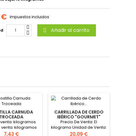
 €
Impuestos incluidos
Añadir al carrito
ad

TILLA CARNUDA
CARRILLADA DE CERDO
TROCEADA
IBÉRICO "GOURMET"
 venta: kilogramos
Precio De Venta: El
 venta: kilogramos
kilogramo Unidad de Venta:
mato Cortado y
El Kilogramo Formato caja:
Precio
Precio
7,43 €
20,09 €