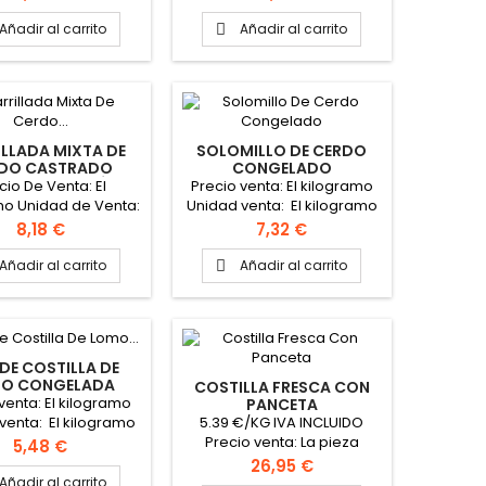
vasado según
10 kilogramos PINCHAR AQUÍ
sidad del cliente
PARA VER FICHA TÉCNICA
Añadir al carrito
Añadir al carrito

LLADA MIXTA DE
SOLOMILLO DE CERDO
DO CASTRADO
CONGELADO
ELADA "FRIBÍN"
cio De Venta: El
Precio venta: El kilogramo
mo Unidad de Venta:
Unidad venta: El kilogramo
gramo Formato caja:
o la necesidad del cliente
Precio
Precio
8,18 €
7,32 €
0 kilogramos
Peso aproximado del
solomillo 500 gramos
Añadir al carrito
Añadir al carrito

Formato caja: 6 Kilogramos
 DE COSTILLA DE
O CONGELADA
COSTILLA FRESCA CON
venta: El kilogramo
PANCETA
5.39 €/KG IVA INCLUIDO
venta: El kilogramo
Precio venta: La pieza
aproximado de la
Precio
5,48 €
Unidad de venta: La pieza
costilla: 1 kg
Precio
26,95 €
Peso aproximado: 5
Añadir al carrito