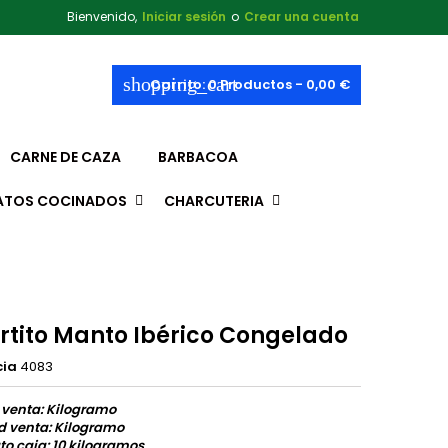
Bienvenido,
Iniciar sesión
o
Crear una cuenta
shopping_cart
Carrito:
0
Productos - 0,00 €
CARNE DE CAZA
BARBACOA
ATOS COCINADOS
CHARCUTERIA
rtito Manto Ibérico Congelado
cia
4083
 venta: Kilogramo
d venta: Kilogramo
o caja: 10 kilogramos