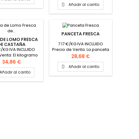
kilogramos
Añadir al carrito

PANCETA FRESCA
 DE LOMO FRESCA
7.17 €/KG IVA INCLUIDO
DE CASTAÑA
 €/KG IVA INCLUIDO
Precio de Venta: La panceta
Venta: El kilogramo
Unidad de Venta: La
Precio
28,68 €
 de Venta: La Cinta
panceta Peso aproximado
Precio
34,86 €
o aproximado: 3
panceta: 4 kg
Añadir al carrito

Kilogramos
Añadir al carrito