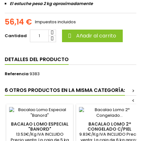
El estuche pesa 2 kg aproximadamente
56,14 €
Impuestos incluidos
Añadir al carrito
Cantidad

DETALLES DEL PRODUCTO
Referencia
9383
6 OTROS PRODUCTOS EN LA MISMA CATEGORÍA:
>
<
BACALAO LOMO ESPECIAL
BACALAO LOMO 2ª
"BANORD"
CONGELADO C/PIEL
13.53€/Kg IVA INCLUIDO
9.83€/Kg IVA INCLUIDO Precio
Precio venta: La caja de 5 kg
venta: La caja de 6 kg aprox.