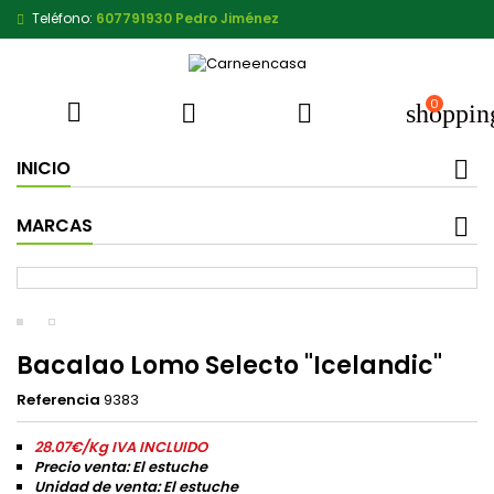
Teléfono:
607791930 Pedro Jiménez
0



shoppin
INICIO
MARCAS
Bacalao Lomo Selecto "Icelandic"
Referencia
9383
28.07€/Kg IVA INCLUIDO
Precio venta: El estuche
Unidad de venta: El estuche