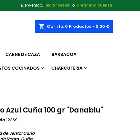
Bienvenido,
Iniciar sesión
o
Crear una cuenta
shopping_cart
Carrito:
0
Productos - 0,00 €
CARNE DE CAZA
BARBACOA
ATOS COCINADOS
CHARCUTERIA
o Azul Cuña 100 gr "Danablu"
cia
12369
d de venta: Cuña
 de Venta: Cuña