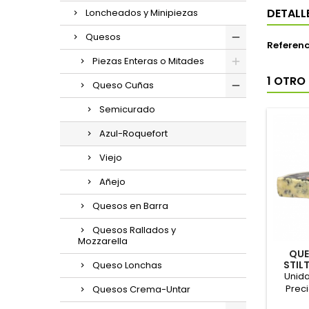
DETALL
Loncheados y Minipiezas
Quesos
Referenc
Piezas Enteras o Mitades
1 OTRO
Queso Cuñas
Semicurado
Azul-Roquefort
Viejo
Añejo
Quesos en Barra
Quesos Rallados y
Mozzarella
QUE
STIL
Queso Lonchas
Unid
Prec
Quesos Crema-Untar
Peso