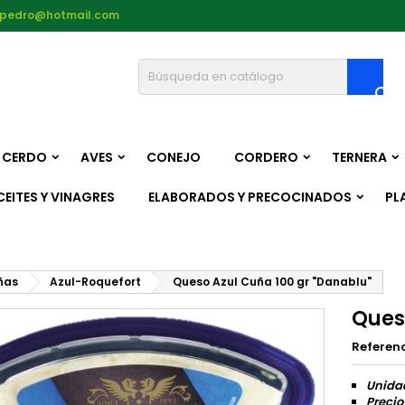
epedro@hotmail.com

CERDO
AVES
CONEJO
CORDERO
TERNERA
CEITES Y VINAGRES
ELABORADOS Y PRECOCINADOS
PL
ñas
Azul-Roquefort
Queso Azul Cuña 100 gr "Danablu"
Ques
Referen
Unida
Precio