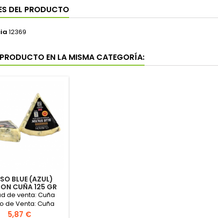
ES DEL PRODUCTO
ia
12369
 PRODUCTO EN LA MISMA CATEGORÍA:
SO BLUE (AZUL)
TON CUÑA 125 GR
"CLAWSON"
ad de venta: Cuña
io de Venta: Cuña
 aproximado cuña
Precio
5,87 €