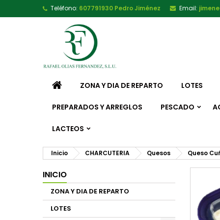
Teléfono:
607791930 Pedro Jiménez
Email:
jimen
ZONA Y DIA DE REPARTO
LOTES
PREPARADOS Y ARREGLOS
PESCADO
A
LACTEOS
Inicio
CHARCUTERIA
Quesos
Queso Cu
INICIO
ZONA Y DIA DE REPARTO
LOTES