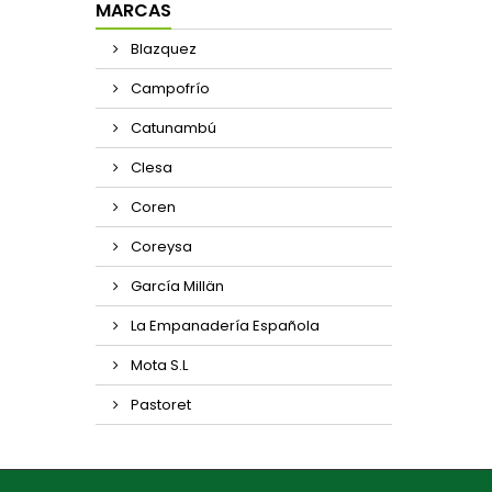
MARCAS
Blazquez
Campofrío
Catunambú
Clesa
Coren
Coreysa
García Millän
La Empanadería Española
Mota S.L
Pastoret