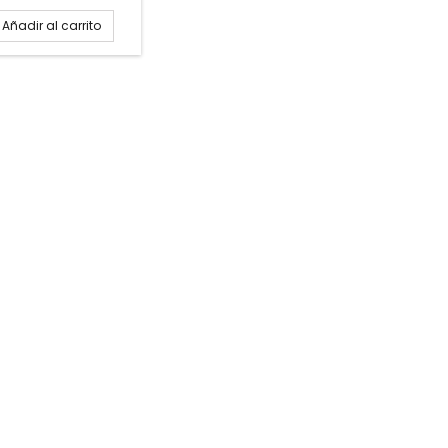
r Formato caja: 12
PINCHAR AQUÍ PARA
Añadir al carrito
R FICHA TÉCNICA