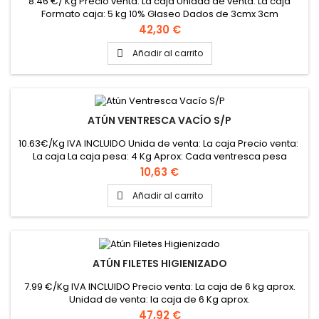
8.46 €/ Kg Precio venta: La caja Unidad de venta: La caja
Formato caja: 5 kg 10% Glaseo Dados de 3cmx 3cm
Congelado en IQF
Precio
42,30 €
Añadir al carrito

ATÚN VENTRESCA VACÍO S/P
10.63€/Kg IVA INCLUIDO Unida de venta: La caja Precio venta:
La caja La caja pesa: 4 Kg Aprox: Cada ventresca pesa
aprox. 300 Gr Tiene membrana
Precio
10,63 €
Añadir al carrito

ATÚN FILETES HIGIENIZADO
7.99 €/Kg IVA INCLUIDO Precio venta: La caja de 6 kg aprox.
Unidad de venta: la caja de 6 Kg aprox.
Precio
47,92 €