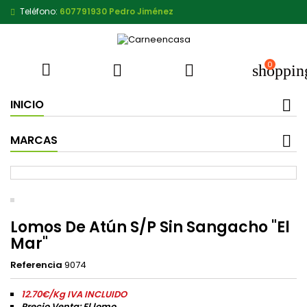
Teléfono:
607791930 Pedro Jiménez
0



shoppin
INICIO
MARCAS
Lomos De Atún S/P Sin Sangacho "El
Mar"
Referencia
9074
12.70€/Kg IVA INCLUIDO
Precio Venta: El lomo