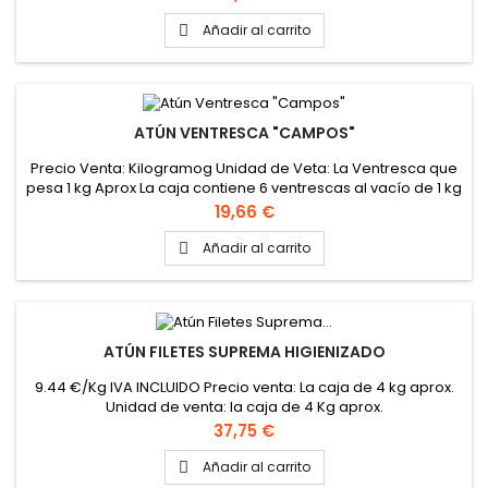
Añadir al carrito

ATÚN VENTRESCA "CAMPOS"
Precio Venta: Kilogramog Unidad de Veta: La Ventresca que
pesa 1 kg Aprox La caja contiene 6 ventrescas al vacío de 1 kg
aprox. cada una La ventresca viene sin membrana
Precio
19,66 €
Añadir al carrito

ATÚN FILETES SUPREMA HIGIENIZADO
9.44 €/Kg IVA INCLUIDO Precio venta: La caja de 4 kg aprox.
Unidad de venta: la caja de 4 Kg aprox.
Precio
37,75 €
Añadir al carrito
